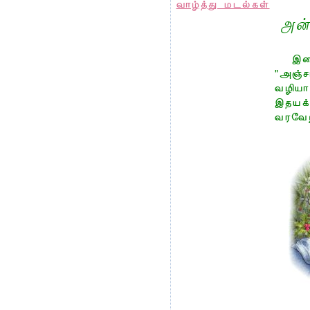
வாழ்த்து மடல்கள்
அன்
இறை
"அஞ்ச
வழியா
இதயக்
வரவேற