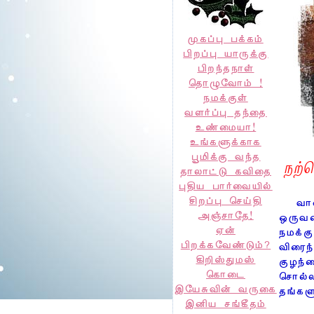
முகப்பு பக்கம்
பிறப்பு யாருக்கு
பிறந்தநாள்
தொழுவோம் !
நமக்குள்
வளர்ப்பு தந்தை
உண்மையா!
உங்களுக்காக
பூமிக்கு வந்த
நற்ச
தாலாட்டு கவிதை
புதிய பார்வையில்
சிறப்பு செய்தி
வா
அஞ்சாதே!
ஒருவர
ஏன்
நமக்கு
பிறக்கவேண்டும்?
விரைந
கிறிஸ்துமஸ்
குழந்
கொடை
சொல்
இயேசுவின் வருகை
தங்கள
இனிய சங்கீதம்