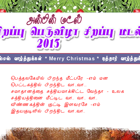
ிஸ்மஸ் வாழ்த்துக்கள்
நத்தார் வாழ்த்துக
* Merry Christmas *
    பெத்தலகேமில் பிறந்த மீட்பரே -எம் மன

   பெட்டகத்தில் பிறந்திட வா...வா...

    சமாதானத்தை சத்தியமாக்கிட்ட வேந்தா - உலக

   சத்தியத்தினை மீட்டிட வா.. வா.. வா..

    விண்ணகத்தின் குட்டி இளவரசே -எம்

    இதயகுடிலில் பிறந்திட வா..வா..
