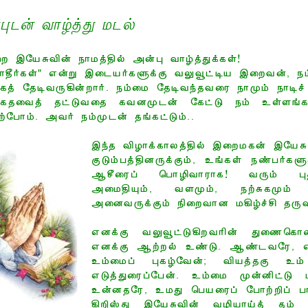
புடன் வாழ்த்து மடல்
 இயேசுவின் நாமத்தில் அன்பு வாழ்த்துக்கள்!
ாதீர்கள்" என்று இடையர்களுக்கு வலுவூட்டிய இறைவன், ந
கத் தேடிவருகின்றார். நம்மை தேடிவந்தவரை நாமும் நாடிச
கதவைத் தட்டுவதை கவனமுடன் கேட்டு நம் உள்ளங்களி
்போம். அவர் நம்முடன் தங்கட்டும்..
இந்த விழாக்காலத்தில் இறைமகன் இயேசு 
குடும்பத்தினருக்கும், உங்கள் நண்பர்க
ஆசீரைப் பொழிவாராக! வரும் புத்
அமைதியும், வளமும், நற்சுகமும் 
அனைவருக்கும் நிறைவான மகிழ்ச்சி தரு
எனக்கு வலுவூட்டுகிறவரின் துணைகொ
எனக்கு ஆற்றல் உண்டு. ஆண்டவரே, என
உம்மைப் புகழ்வேன்; வியத்தகு உம
எடுத்துரைப்பேன். உம்மை முன்னிட்டு ம
உன்னதரே, உமது பெயரைப் போற்றிப் பா
கிறிஸ்து இயேசுவின் வழியாய்த் தம் 