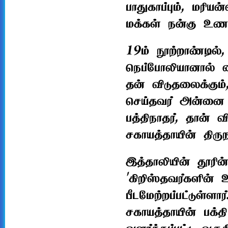
பாதுகாப்பும், மரி
மக்கள் நன்கு உணர்ந
19ம் நூற்றாண்டில்
நெப்போலியானால் கைது
தன் விடுதலைக்கும்
செய்தவர் அன்னை ம
பத்திநாதர், தான்
சகாயத்தாயின் திரு
இத்தாலியின் தூரின
'கிறிஸ்தவர்களின் உ
பீடமேற்றப்பட்டுள்
சகாயத்தாயின் பக்