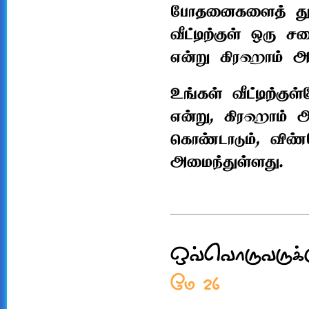
போதனைகளைத் துவங
வீட்டிற்குள் ஒரு 
என்று கிரஹாம் அவர
உங்கள் வீட்டிற்குள
என்று, கிரஹாம் அ
கொண்டாடும், விண்
அமைந்துள்ளது.
ஒவ்வொருவருக்க
மே 26