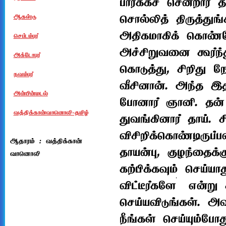
பார்க்கச் சென்றார்
சொல்லித் திருத்துங
ஆகஸ்டு
அதிகமாகிக் கொண்டே
செப்டம்பர்
அச்சிறுவனை கூர்ந்
அக்டோபர்
கொடுத்து, சிறிது ந
நவம்பர்
வீசினான். அந்த இதம
அன்பின்மடல்
போனார் ஞானி. தன் 
வத்திக்கான்வானொலி-தமிழ்
துவங்கினார் தாய். 
விசிறிக்கொண்டிருப்
ஆதாரம் : வத்திக்கான்
தாயன்பு, குழந்தைக்
வானொலி
கற்பிக்கவும் செய்ய
விட்டீர்களே’ என்
செய்யவிடுங்கள். அ
நீங்கள் செய்யும்போ