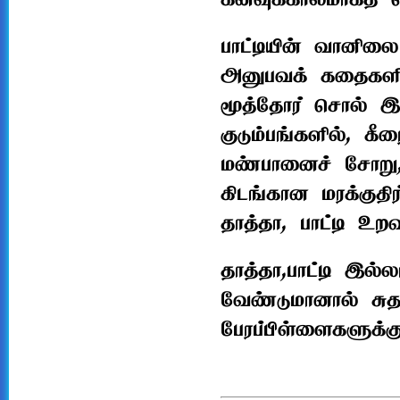
கனவுக்காலமாகத் தெ
பாட்டியின் வானிலை
அனுபவக் கதைகளின்ற
மூத்தோர் சொல் இ
குடும்பங்களில், க
மண்பானைச் சோறு,
கிடங்கான மரக்குத
தாத்தா, பாட்டி உறவ
தாத்தா,பாட்டி இல்
வேண்டுமானால் சுத
பேரப்பிள்ளைகளுக்