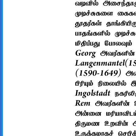
வடிவில் அசைந்தாட
முடிச்சுகளை கைக
தூதர்கள் தாங்கியி
பாதங்களில் முடிச்ச
மிதிப்பது போலவும
Georg அவர்களின்
Langenmantel(1
(1590-1649) அவரு
பிரியும் நிலையில்
Ingolstadt நகரில
Rem அவர்களின் உ
அன்னை மரியாவிடம்
திருமண உறவின் அன
உருக்கமாகச் செபித