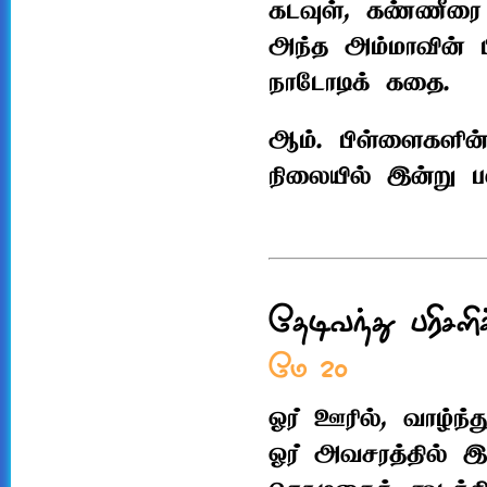
கடவுள், கண்ணீரை
அந்த அம்மாவின் ப
நாடோடிக் கதை.
ஆம். பிள்ளைகளின்
நிலையில் இன்று பல
தேடிவந்து பரிசள
மே 20
ஓர் ஊரில், வாழ்ந்
ஓர் அவசரத்தில் இரு