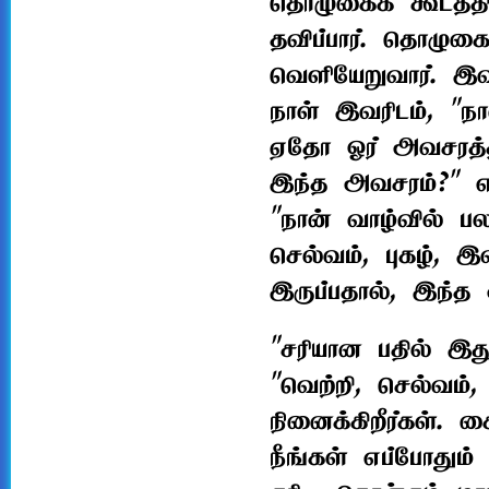
தொழுகைக் கூடத்தி
தவிப்பார். தொழுக
வெளியேறுவார். இவர
நாள் இவரிடம், "நா
ஏதோ ஓர் அவசரத்த
இந்த அவசரம்?" என்
"நான் வாழ்வில் பல
செல்வம், புகழ், 
இருப்பதால், இந்த 
"சரியான பதில் இது
"வெற்றி, செல்வம்,
நினைக்கிறீர்கள். 
நீங்கள் எப்போதும் 