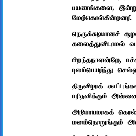
பயணங்களை, இன்றும
மேற்கொள்கின்றனர்.
நெருக்கடியானச் சூ
கலைத்துவிடாமல் வ
பிறந்தநாளன்றே, பச
புலம்பெயர்ந்து செ
திருவிழாக் கூட்டங
பரிதவிக்கும் அன்
அநியாயமாகக் கொல்ல
மனம்நொறுங்கும் 