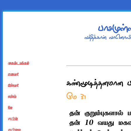
பாசமுள்ள
வத்திக்கான் வானொலி நி
முகப்பு பக்கம்
சனவரி
கண்மூடித்தனமான பா
பிப்ரவரி
மே 31
ஏப்ரல்
மே
தன் குறும்புகளால் 
ஜூன்
தன் 10 வயது மகன
ஜூலை