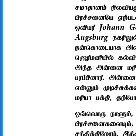
சமாதானம் நிலவிய
பிரச்சனையே ஏற்பட
ஓவியர் Johann G
Augsburg நகரிலுள
நன்கொடையாக அளித்
ஜெர்மனியில் கல்வி
அந்த அன்னை மரிய
பரப்பினார். அன்னை 
என்னும் முடிச்சு
மரியா பக்தி, தற்ப
ஒவ்வொரு நாளும்,
பிரச்சனைகளையும், 
சந்திக்கிறோம். இ