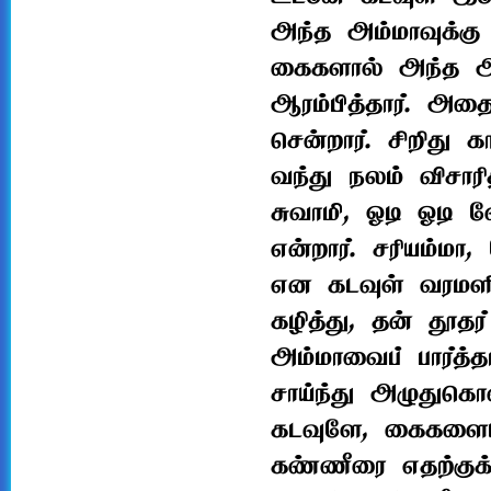
அந்த அம்மாவுக்கு
கைகளால் அந்த அம
ஆரம்பித்தார். அதைப்
சென்றார். சிறிது 
வந்து நலம் விசாரி
சுவாமி, ஓடி ஓடி
என்றார். சரியம்மா
என கடவுள் வரமளித்
கழித்து, தன் தூதர
அம்மாவைப் பார்த்த
சாய்ந்து அழுதுகொண
கடவுளே, கைகளையும
கண்ணீரை எதற்குக் 