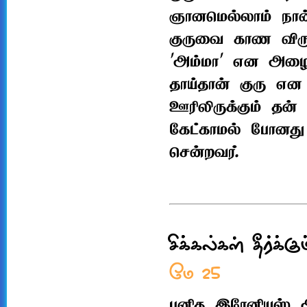
ஞானமெல்லாம் நான்
குருவை காண விரும்ப
'அம்மா' என அழைத்
தாய்தான் குரு என
ஊரிலிருக்கும் த
கேட்காமல் போனது க
சென்றவர்.
சிக்கல்கள் தீர்க்
மே 25
புனித இரேனியுஸ் 