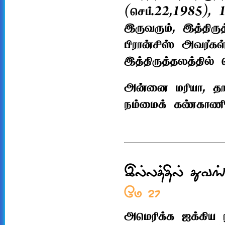
(செப்.22,1985), 
இருவரும், இத்திருத
பிரான்சிஸ் அவர்க
இத்திருத்தலத்தில
அன்னை மரியா, தாய
நம்மைக் கண்காணித்
இல்லத்தில் துவங்
மே 27
அமெரிக்க ஐக்கிய ந