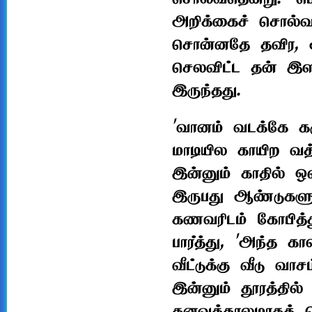
அறிக்கைச் சொல்வா
சொன்னதே தவிர, அ
செலவிட்ட தன் இள
இருந்தது.
'வானம் வடக்கே கர
மாடியில காயிற வத்
இன்னும் காதில் ஒல
இருபது ஆண்டுகளுக்
கணவரிடம் கோபித்து
பார்த்து, 'அந்த 
வீட்டுக்கு வீடு வ
இன்னும் தூரத்தில