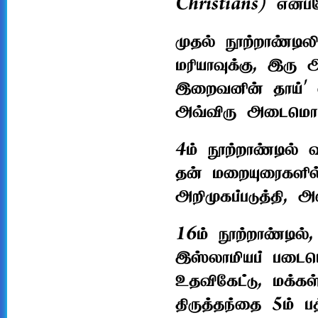
Christians) என்ப
முதல் நூற்றாண்டில
மரியாவுக்கு, இரு
இறைவனின் தாய்' என
அவ்விரு அடைமொழ
4ம் நூற்றாண்டில் 
தன் மறையுரைகளில
அறிமுகப்படுத்தி, 
16ம் நூற்றாண்டில்
இஸ்லாமியப் படையெடு
உதவிகேட்டு, மக்கள
திருத்தந்தை 5ம் ப