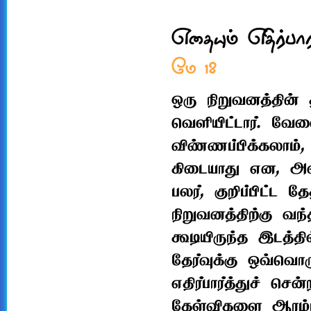
எதையும் எதிர்பா
மே 18
ஒரு நிறுவனத்தின
வெளியிட்டார். வேல
விண்ணப்பிக்கலாம்
கிடையாது என, அவர
பலர், குறிப்பிட்ட தே
நிறுவனத்திற்கு வந
கூடியிருந்த இடத்தி
தேர்வுக்கு ஒவ்வொ
எதிர்பார்த்துச் செ
கேள்விகளை ஆரம்பி