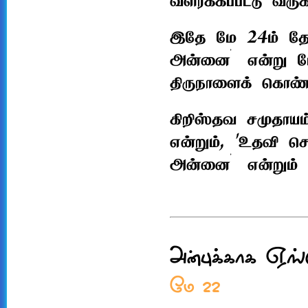
வளர்க்கப்பட்டு வருக
இதே மே 24ம் தேத
அன்னை’ என்று போ
திருநாளைக் கொண்ட
கிறிஸ்தவ சமுதாய
என்றும், 'உதவி செ
அன்னை’ என்றும் க
அன்புக்காக ஏங்
மே 22