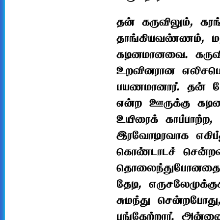
தன் கருவிலும், கர
தாங்கியவண்ணம், 
கடினமானவை. கருவ
உறவினரான எலிசபெத்
பயணமானார். தன் ப
என்ற ஊருக்கு கடி
உயிரைக் காப்பாற்ற
இரவோடிரவாக எகிப்து
கொண்டாடச் சென்றவ
தொலைந்துபோனதை அற
தேடி, எருசலேமுக்க
சுமந்து சென்றபோத
பங்கேற்றார். அன்