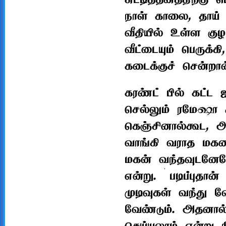
சுட்டித்தனத்திற்கு
நாள் காலை, தாய் 
வீதியில் உள்ள கு
வீட்டையும் பெருக்கி
கடைக்குச் சென்றான
கரண்ட் பில் கட்ட 
செல்லும் ரமேஷா 
கெஞ்சினால்கூட, அடு
வாங்கி வராத மகனா,
மகன் வந்தவுடனேயே
என்று. ‘படிப்புதான
முடிவுகள் வந்து 
வேண்டும். அதனால