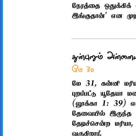
நேரத்தை ஒதுக்கிக் 
இங்குதான்' என முடி
துன்புறும் அன்னைய
மே 30
மே 31, கன்னி மரியா
புறப்பட்டு யூதேயா 
(லூக்கா 1: 39) என
தேவையில் இருந்த 
தேடிச்சென்ற மரியா
வருகிறார்.