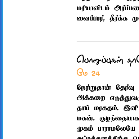
மரியாவிடம் அர்ப்ப
வைப்பார், தீர்க்க ம
பொறுப்புகள் தா
மே 24
நேற்றுதான் தேர்வு 
அக்கறை எடுத்துவர
தாய் மரகதம். இன
மகன். குழந்தையா
முகம் பாராமலேயே 