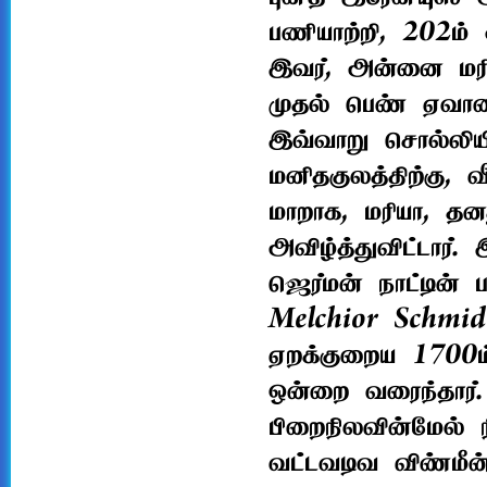
பணியாற்றி, 202ம்
இவர், அன்னை மரிய
முதல் பெண் ஏவாளை
இவ்வாறு சொல்லியிர
மனிதகுலத்திற்கு, வ
மாறாக, மரியா, தனத
அவிழ்த்துவிட்டார
ஜெர்மன் நாட்டின்
Melchior Schmid
ஏறக்குறைய 1700ம
ஒன்றை வரைந்தார்.
பிறைநிலவின்மேல் 
வட்டவடிவ விண்மீன்