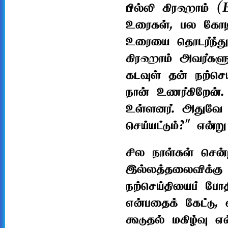
பில்லி கிரஹாம் (
உரைகள், பல கோட
உரையை தொடர்ந்து 
கிரஹாம் அவர்களு
கடவுள் தன் நற்செ
நான் உணர்கிறேன்.
உள்ளனர். அதுவே 
செய்யட்டும்?" என்ற
சில நாள்கள் சென்ற
இல்லத்தலைவிக்கு 
நற்செய்தியைப் போ
என்பதைக் கேட்டு, 
கூடுதல் மகிழ்வு எ