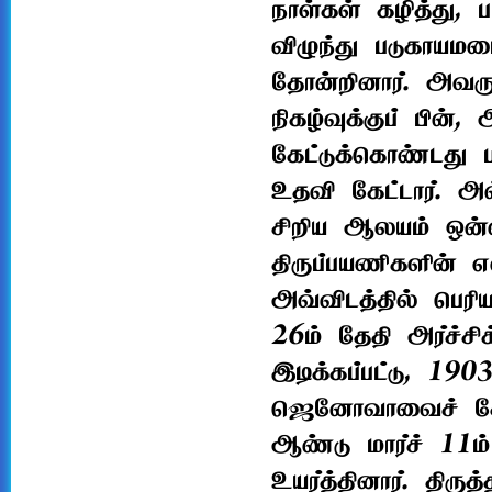
நாள்கள் கழித்து, 
விழுந்து படுகாயமட
தோன்றினார். அவரு
நிகழ்வுக்குப் பின
கேட்டுக்கொண்டது ப
உதவி கேட்டார். அ
சிறிய ஆலயம் ஒன்ற
திருப்பயணிகளின் 
அவ்விடத்தில் பெர
26ம் தேதி அர்ச்சி
இடிக்கப்பட்டு, 190
ஜெனோவாவைச் சேர்ந
ஆண்டு மார்ச் 11ம
உயர்த்தினார். திரு