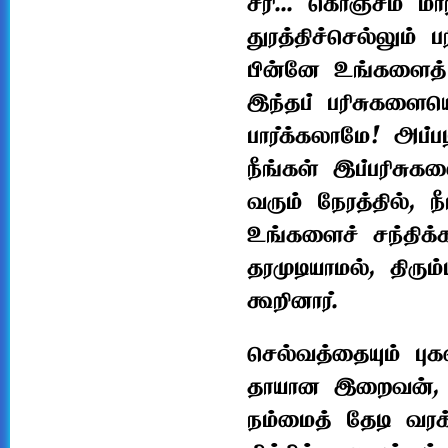
சரி... கொஞ்சம் மாற
துரத்திச்செல்லும் 
பின்னே உங்களைத்
இந்தப் பரிசுகளைய
பார்க்கலாமே! அப்ப
நீங்கள் இப்பரிசுகள
வரும் நேரத்தில், நீ
உங்களைச் சந்திக்க
தரமுடியாமல், திரு
கூறினார்.
செல்வத்தையும் புக
தாயான இறைவன், இ
நம்மைத் தேடி வரக