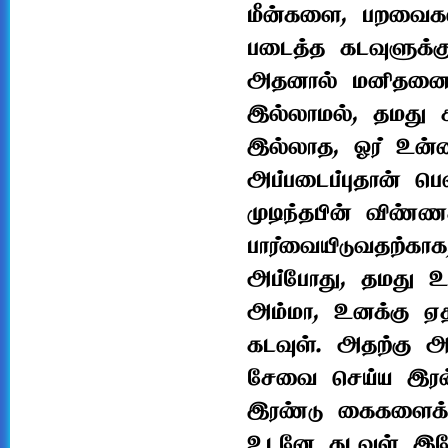
மீன்களை, பறவைகள
படைத்த கடவுளுக்கு
அதனால் மனிதனைப்
இல்லாமல், தமது சக
இல்லாத, ஓர் உன்
அப்படைப்புதான் ப
முடிந்தபின் விண்ண
பார்வையிடுவதற்காக,
அப்போது, தமது உன
அம்மா, உனக்கு ஏத
கடவுள். அதற்கு அ
சேவை செய்ய இரண
இரண்டு கைகளைக் க
உடனே கடவுள் இதோ