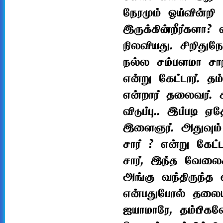
நேரமும் ஓய்வின்ற
இருக்கின்றீர்களா?
நிலவியது. சிறிதுந
நல்ல சம்பளமா சார
என்று கேட்டார். 
என்றார் தலைவர். 
விடுப்பு.. இப்படி 
இளைஞர். அதுவும் 
சார் ? என்று கேட்
சார், இந்த வேலைக
அங்கு வந்திருந்
என்பதுபோல் தலைய
ஐயாமாரே, தம்பிகளே