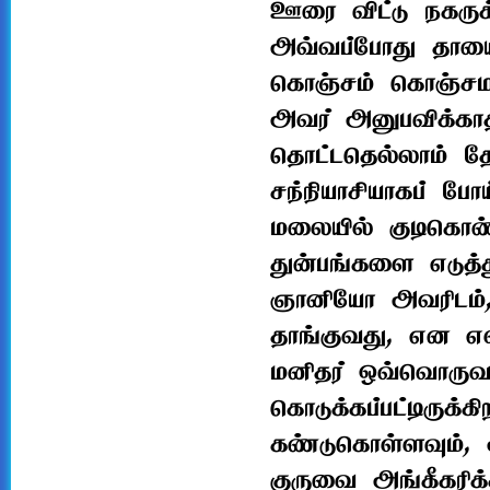
ஊரை விட்டு நகருக
அவ்வப்போது தாயைச
கொஞ்சம் கொஞ்சமா
அவர் அனுபவிக்கா
தொட்டதெல்லாம் தோல
சந்நியாசியாகப் போ
மலையில் குடிகொண்ட
துன்பங்களை எடுத்த
ஞானியோ அவரிடம், 
தாங்குவது, என எல்
மனிதர் ஒவ்வொருவரு
கொடுக்கப்பட்டிருக்
கண்டுகொள்ளவும், அ
குருவை அங்கீகரி