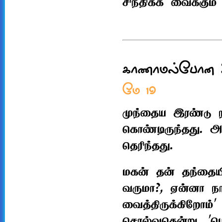
சிந்திக்க வைக்கும
காணாமல்போன 
மே 19
முந்தைய இரண்டு ந
கொண்டிருந்தது. அ
தெரிந்தது.
மகன் தன் தந்தையி
வருமா?, ஏன்னா நாங
வைத்திருக்கிறோம்'
சொல்வதென்று. 'பொற