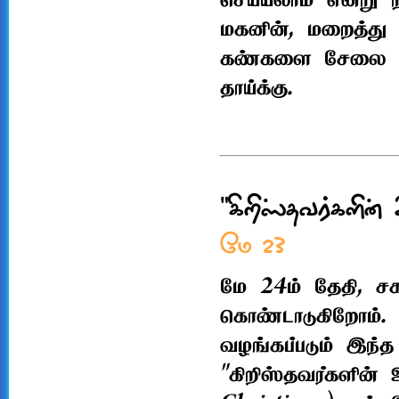
செய்யலாம் என்று 
மகனின், மறைத்து 
கண்களை சேலை தலை
தாய்க்கு.
"கிறிஸ்தவர்களின்
மே 23
மே 24ம் தேதி, ச
கொண்டாடுகிறோம். 
வழங்கப்படும் இந்
"கிறிஸ்தவர்களின்