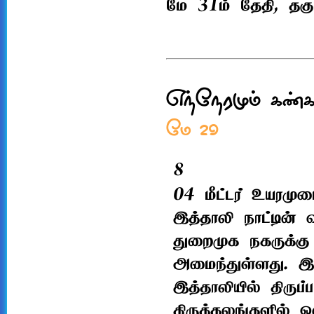
மே 31ம் தேதி, தக
எந்நேரமும் கண்க
மே 29
8
04 மீட்டர் உயரம
இத்தாலி நாட்டின்
துறைமுக நகருக்கு 
அமைந்துள்ளது. இ
இத்தாலியில் திருப
திருத்தலங்களில் 