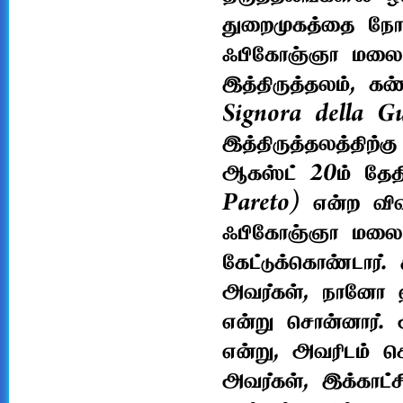
துறைமுகத்தை நோக்
ஃபிகோஞ்ஞா மலையி
இத்திருத்தலம், க
Signora della Gu
இத்திருத்தலத்திற
ஆகஸ்ட் 20ம் தேத
Pareto) என்ற வி
ஃபிகோஞ்ஞா மலையி
கேட்டுக்கொண்டார்
அவர்கள், நானோ 
என்று சொன்னார்.
என்று, அவரிடம் சொ
அவர்கள், இக்காட்ச