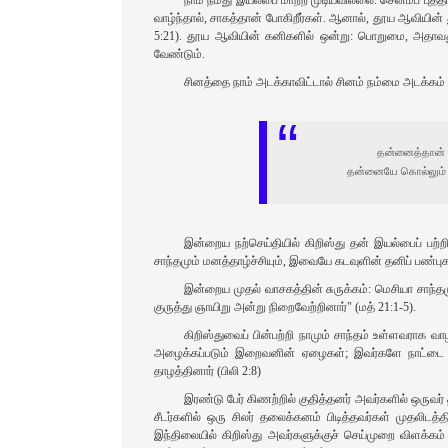
வாழ்ந்தால், சாகத்தான் போகிறீர்கள். ஆனால், தூய ஆவியின் 
5:21). தூய ஆவியின் கனிகளில் ஒன்று: பொறுமை, அதாவது
வேண்டும்.
சினத்தை நாம் அடக்காவிட்டால் சினம் நம்மை அடக்கம் செ
தன்னைத்தான் க
தன்னையே கொல்லும் 
இன்றைய நற்செய்தியில் கிறிஸ்து தன் இயல்பைப் பற்றி
சாந்தமும் மனத்தாழ்ச்சியும், இவையே கடவுளின் தனிப் பண்பு
இன்றைய முதல் வாசகத்தின் சுருக்கம்: மெசியா சாந்த
குருத்து ஞாயிறு அன்று நிறைவேற்றினார்‌" (மத் 21:1-5).
கிறிஸ்துவைப் பின்பற்றி நாமும் சாந்தம் உள்ளவராக
அழைக்கப்படும் இறைவனின் ஏழைகள்‌; இவர்களே நாட்டை உரி
தாழத்தினார் (பிலி 2:8)
இரண்டு பேர் கிணற்றில் குதித்தனர் அவர்களில் ஒருவர
சீடர்களில் ஒரு சிலர் தலைக்கனம் பிடித்தவர்கள் முதலிடத
இந்திலையில் கிறிஸ்து அவர்களுக்குச் செய்முறை விளக்கம