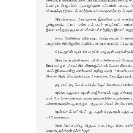
செக்கரியா என்பதற்கு ஆண்டவர் நினைவுகூர்ந்தார் என்பது 
வேண்டிய யெருசலேம் ஆலயமும்தான் மக்களின் மனதை அவநம
உங்களுக்கு நீதியையும் வெற்றியையும் சமாதானத்தையும் அளிக்
அறிவிக்கப்பட்ட அரசருக்காக இஸ்ரயேல் நாடு காத்த
முன்னுரைத்த அரசர் நானே என்பதைச் சுட்டிக்காட்ட எளிமைய
இளைப்பாற்றுதல் தருவேன் உங்கள் உள்ளத்திற்கு இளைப்பாறுதல் 
உலகம் தேடுகின்ற நீதியையும் வெற்றியையும் அமைதிய
வாழுகின்ற கிறிஸ்துவின் ஆவியினால் இயக்கப்பட்டு, அந்த ஆவி
கிறிஸ்துவின் ஆவியின் வழியில் வாழ முன் வருகின்ற
அவர் பெயர் நிக்கி க்ரூஸ் புபெடோ ரிக்கோவைச் சேர்ந்த
Run) என்னும் புத்தகத்தில் விளக்குகின்றார் வேலை கிடைக்க
பாவம் இல்லை என்று சொல்லலாம் அன்று அவரிடம் வேண்டிய 
ஆனால் அவர்‌ இதயத்திலிருந்த அமைதியை அவர் இழந்துவிட்டா
ஒரு நாள் ஒரு செபக் கூட்டத்திற்குள் வேடிக்கைப் பார்
அங்கே அதுவரை அவன் வாழ்க்கையில் அனுபவிக்காத ந
தான் பேச நினைத்ததைத் தனது புத்தகத்திலே எழுதியுள்ளார் 
என்னை தயவுசெய்து மாற்றும் - இதுதான் அவன் சொல்ல நின
அவர் செபம் கேட்கப்பட்டது. அதன் பிறகு அவர் அந்த ச
5:17) என்பதாகும்
அவர் ஆன்மாவிற்கு ஆறுதல் கிடைத்தது, இளைப்பாற்ற
கொண்டிருக்கிறார் நிக்கி க்ரூஸ்