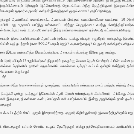
பொருள் நாடு திரும்பிய மக்கள் முன்னால் காட்சி அளித்ததெல்லாம் அவர்களது விழுந்து கிட
்பிக்கையும் அச்சமும் ஆட்கொள்ளத் தொடங்கின. அந்த நேரத்தில்தான் இறைவாக்கினர்
க அரசர் ஒருவர் வருவார்” என்றார் இதைத்தான் முதல் வாசகம் குறிப்பிடுகிறது.
ிருந்தது! ஆண்டுகள் மறைந்தன!... ஆண்டவர் பிறந்தார் வளர்பிறைபோல் வளந்தார்! 30 ஆண
ின் மறு உருவாய் வாழ்ந்து மக்களைப் பார்த்து: பெருஞ்சுமை சுமந்து சோர்ந்திருப்பவர்
கிடைக்கும் (மத் 11:28-29) என்றார் இந்த உண்மையைத்தான் நற்செய்தி சுட்டிக்‌காட்டுகிறது!
ையும் இளைப்பாற்றியையும் ஆண்டவர் இயேசு நமக்கு எப்படித் தருகிறார் என்பதற்கு இரண்டா
யின் வழி நடந்தால் (கலா.5:22-25) அவர் தேடும் அனைத்தையும் பெறுவார் என்கிறார் புனித பவ
வர்கள் இயேசு வாக்களித்த இளைப்பாற்றியை அடைவர் என்பதற்கு இதோ ஒரு சான்று.
வர் அவர் வீட்டில் 17 உறுப்பினர்கள் நியூயார்க் நகருக்கு வேலை தேடிச் சென்றார் அங்கே என்
வில்லை. ப்ரூக்ளின் நகரின் தெருக்களில் கொள்ளையடிக்கும் கூட்டம் ஒன்றில் சேர்ந்தார் நிக
அளவு பணமிருந்தது!
ர்‌!
ப்பதற்காக அந்த கொள்ளைக்காரர் நுழைந்தார்! கல்வாரியில் கள்வனை மனம் மாற்றிய கர்த்தர் அவர
ிகழ்ச்சி ஒன்று நடந்தது! இயேசுவின் ஆவி அவன் உள்ளத்தைக் கிள்ளினார்! அப்போது அ
என் இறைவா, நீ என்னை அன்பு செய்தால் என் வாழ்க்கையில் இன்று குறுக்கிடும் நான் ஓடிக்
ைத்தது!
ெபக் கூட்டத்தில் கேட்ட முதல் இறைவார்த்தை: ஒருவர் கிறிஸ்துவோடு இணைந்திருக்கும்போது அவ
ி கிடைத்தது! உள்ளம் தெளிய உடலும் தெளிந்தது! இன்று நற்செய்தியாளராகப் பணியாற்றி