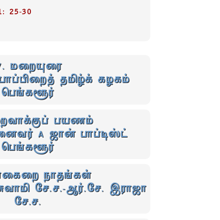
: 25-30
7. மறையுரை
ாப்பிறைத்‌ தமிழ்க்‌ கழகம்‌
பெங்களூர்
ைவாக்குப் பயணம்
வர் A ஜான் பாப்டிஸ்ட் ‌
பெங்களூர்
ைகைறை நாதங்கள்
ுவாமி சே.ச.-ஆர்.சே. இராஜா
சே.ச.