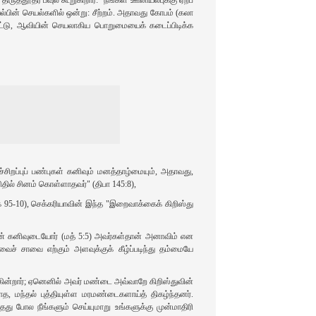
ல்பின் செயல்களில் ஒன்று: சீற்றம். அதாவது கோபம் (கலா
ட்டு, ஆவியின் செயலாகிய பொறுமையைக் கடைப்பிடிக்க
்சிறப்புப் பண்புகள் கனிவும் மனத்தாழ்மையும், அதாவது,
தில் சினம் கொள்ளாதவர்" (திபா 145:8),
் 95-10), செக்கரியாவின் இந்த "இறைவாக்கைக் கிறிஸ்து
தான் கனிவுடையோர் (மத் 5:5) அவர்கள்தான் அனாவிம் என
ச் சாவை எற்கும் அளவுக்குக் கீழ்ப்படிந்து தம்மையே
்கின்றார்‌; ஏனெனில் அவர் மண்டை அவ்வாறே கிறிஸ்துவின்
த, மந்தல் புத்தியுள்ள மரமண்டைகளாய்த் திகழ்ந்தனர்.
து போல நீங்களும் செய்யுமாறு உங்களுக்கு முன்மாதிரி