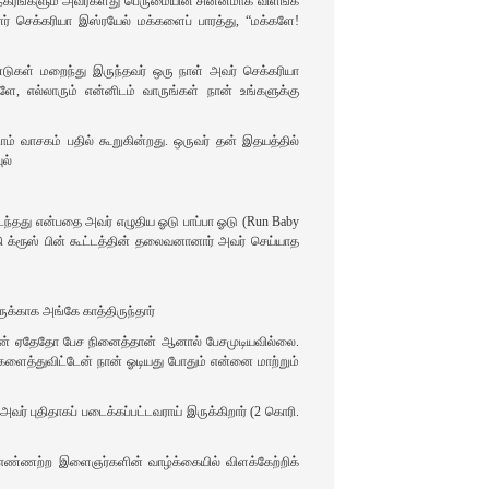
ந்த நகரங்களும் அவர்களது பெருமையின் சின்னமாக விளங்க
 செக்கரியா இஸ்ரயேல் மக்களைப் பாரத்து, “மக்களே!
்டுகள் மறைந்து இருந்தவர் ஒரு நாள் அவர் செக்கரியா
களே, எல்லாரும் என்னிடம் வாருங்கள் நான் உங்களுக்கு
ம் வாசகம் பதில் கூறுகின்றது. ஒருவர் தன் இதயத்தில்
ுல்
ன நடந்தது என்பதை அவர் எழுதிய ஓடு பாப்பா ஓடு (Run Baby
்கி க்ரூஸ் பின் கூட்டத்தின் தலைவனானார் அவர் செய்யாத
ுக்காக அங்கே காத்திருந்தார்
வன் ஏதேதோ பேச நினைத்தான் ஆனால் பேசமுடியவில்லை.
 களைத்துவிட்டேன் நான் ஓடியது போதும் என்னை மாற்றும்
ர் புதிதாகப் படைக்கப்பட்டவராய் இருக்கிறார் (2 கொரி.
 எண்ணற்ற இளைஞர்களின்‌ வாழ்க்கையில் விளக்கேற்றிக்