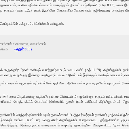
துணையால், உடலின் தீச்செயல்களைச் சாகடித்தால் நீங்கள் வாழ்வீர்கள்" (உரோ 8:13), ஊன் இய
 சாந்தம் (கலா 5:22). ஊன் இயல்பின் செயலாகிய கோபத்தைக் குழிதோண்டி புதைத்து வி
ய்துவிடும் என்று எச்சரிக்கின்றார் வள்ளுவர்,
ாக்கின் சினம்காக்க, காவாக்கால்
(குறள் 305)
சினம்
க் கூறுகிறார்: "நான் கனிவும் மனத்தாழ்மையும் உடையவன்" (மத் 11:29). கிறிஸ்துவின் தனிச
கள் என்று கூறுகிறது இன்றைய பதிலுரைப் பாடல்: "ஆண்டவர் இரக்கமும் கனிவும் உடையவர்; எளி
முள்ளவராய்க் கழுதைக் குட்டியின்மேல் ஏறி அமைதியின் மன்னராக எருசலேில் நுழைவார் (செக
 வாழ இன்றைய அருள்வாக்கு வழிபாடு நம்மை அன்புடன் அழைக்கிறது. சாந்தம் உள்ளவர்கள் 
மைச் சொத்தாக்கிக் கொள்வர் இவர்களில் முதல் இடம் வகிப்பவர் கிறிஸ்து. அவர் சிலுவை
் தண்ணீரில் செத்தார் ஏனெனில் அவர் தலைக்கனம் பிடித்தவர் மற்றவர் தண்ணீர் மூழ்கால் மிதக
்திற்காகரச் சண்டை போட்டனர் வெறு சிலர் கிறிஸ்துவின் போதனையை புரிந்துகொள்ள முடியா
் கொடுத்தார். அவர்களுடைய காலடிகளைக் கழுவித் துடைக்தபின் அவர்களிடம், "நான் செய்த