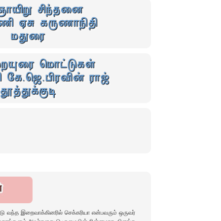
ஞாயிறு சிந்தனை
ணி ஏசு கருணாநிதி
மதுரை
றையுரை மொட்டுகள்
 கே.ஜெ.பிரவின் ராஜ்
தூத்துக்குடி
ளோடு வந்த இறைவாக்கினரில் செக்கரியா என்பவரும் ஒருவர்