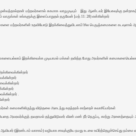
் முன்வந்தால்தான் மற்றவர்களால் சுகமாக வாழமுடியும் இது ஆண்டவர் இயேசுவுக்கு நன்றாகத
ம் வாருங்கள் உங்களுக்கு இளைப்பாறுதல் தருவேன் [மத் 11: 28) என்கின்றார்
களை மற்றவர்களின் உதவியோடு இறக்கிவைத்துவிடலாம்!சில பெருஞ்சுமைகளை கடவுளால் ஆண்
சுமைகளையல்லாம் இறக்கிவைக்க முடியாமல் மக்கள் தவித்த போது அவர்களின் சுமைகளையெல்லா
க்கிவைக்கின்றார்
க்கின்றார்
வைக்கின்றார்
்கின்றார்
்கின்றார் .
ன்றார்
் சுமைகளிலிருந்து விடுதலை அடைந்து சுதந்தரக் காற்றைச் சுவாசிப்பார்கள்
ரியதை அவரவர்க்குத் தவறாமல் தந்துவிடுவார் விண் மண் நீர் நெருப்பு, காற்று அனைத்தையும் அ
 ஆவியார் (இரண்டாம் வாசகம்‌) வழியாக சாவுக்குரிய நமது உடலை உயிர்த்தெழச்செய்து நம்மை 