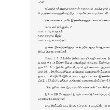
மகன்
நம்மைச் சுற்றியுள்ளவர்களின் சுமையைச் சுமக்க நாம
பெருஞ்சுமை சுமந்து சோர்ந்திருப்பவர்களே, எல்லாரும் என்னிட
சில சுமைகளை நாமே இறக்கிவைத்துவிடலாம்!சில சுமை
சுமை என்றால் துன்பம்‌!
சுமை என்றால் துயரம்‌!
சுமை என்றால் இழப்பு!
சுமை என்றால் ஏமாற்றம்‌!
தங்கள் இல்லத்திலிருந்த, உள்ளத்திலிருந்த, பெருஞ்
இதோ சில உதாரணங்கள்‌:
யோவா 2: 1-11 இங்கே இயேசு தாகரமெனும் சுமையை இற
யோவா 6: 1-13 இங்கே இயேசு பசியன்னும் சுமையை இறக்கிவை
லூக் 17: 11-19 இங்கே இயேசு நோரயன்னும் சுமையை இறக்கி
லூக் 19: 1-10 இங்கே இயேசு பாவிமனும் சுமையை இறக்கிவைக
லூக் 7: 01-15 இங்கே இயேசு மரணரமனும் சுமையை இறக்கிவைக
திப 2: 1-13 இங்கே இயேசு பயமெனும் சுமையை இறக்கிலைக்கி
ஆக, இயேசுவின் திருவழகளில் சரணாகதி அடைகின்றவர்கள
இயேசு நீதி நிறைந்தவர் (முதல் வாசகம்‌) அவரவர்க்கு உ
கருவிகளாக மாற்றுவார்
நாம் இறந்தால் கூட, இயேசு நம்முள்ளே வாழுகின்ற தூய