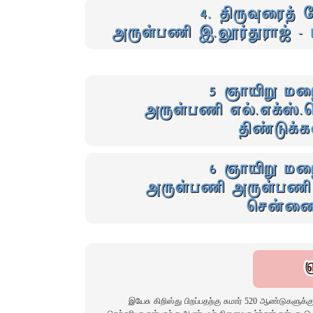
4. திருவுரைத
அருள்பணி இ.லூர்துராஜ் 
5 ஞாயிறு மற
அருள்பணி எல்.எக்ஸ்.
திண்டுக்க
6 ஞாயிறு மற
அருள்பணி அருள்பணி க
சென்ன
இயேசு கிறிஸ்து பிறப்பதற்கு சுமார் 520 ஆண்டுகளுக்