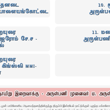
் தேனடை
10. 
- பாளையங்கோட்டை
அருள்ப
ையுரை
11. ம
ஜெரோம் சே.ச -
அருள்பணி
ல்
ையுரை
ிங்ஸ்லி MMI-
ை
கு முன் பாபிலோனிய அடிமைத்தனத்திலிருந்து திரும்பி இஸ்ரயேல் நாட்டுக்குள் புகுந்த மக்க