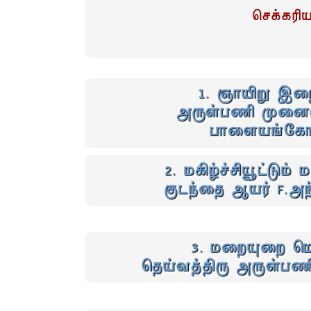
செக்கரிய
1. ஞாயிறு இற
அருள்பணி முனைவ
பாளையங்கோ
2. மகிழ்ச்சியூட்டும
குடந்தை ஆயர் F.அ
3. மறையுறை மொ
தெய்வத்திரு அருள்பண