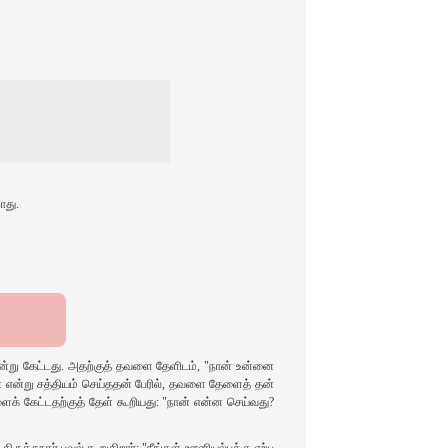
ாது.
என்று கேட்டது. அதற்குத் தவளை தேளிடம், "நான் உன்னை
் என்று சத்தியம் செய்ததன் பேரில், தவளை தேளைத் தன்
ைக் கேட்டதற்குத் தேள் கூறியது: "நான் என்ன செய்வது?
த்தூதர் பவுல் கூறுகிறார்: "நீங்கள் ஊனியல்புக்கு ஏற்ப