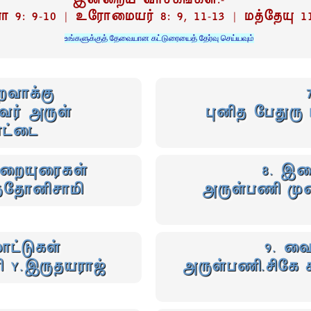
இன்றைய வாசகங்கள்:-
ா 9: 9-10 | உரோமையர் 8: 9, 11-13 | மத்தேயு 11
உங்களுக்குத் தேவையான கட்டுரையைத் தேர்வு செய்யவும்
ைவாக்கு
ர் அருள்
புனித பேதுரு ப
ட்டை
் மறையுரைகள்
8. இற
ந்தோனிசாமி
அருள்பணி முனை
ட்டுகள்
9. வ
ி Y.இருதயராஜ்
அருள்பணி.சிகே ச