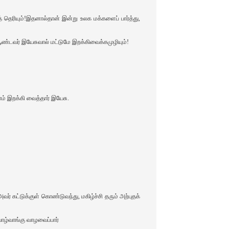
் தெரியும்!இதனால்தான் இன்று உலக மக்களைப் பார்த்து,
டவர் இயேசுவால் மட்டுமே இறக்கிவைக்கமுழியும்‌!
ம் இறக்கி வைத்தார் இயேசு.
வர் கட்டுக்குள் கொண்டுவந்து, மகிழ்ச்சி தரும் அற்புதக்
வாழ்வாங்கு வாழவைப்பார்