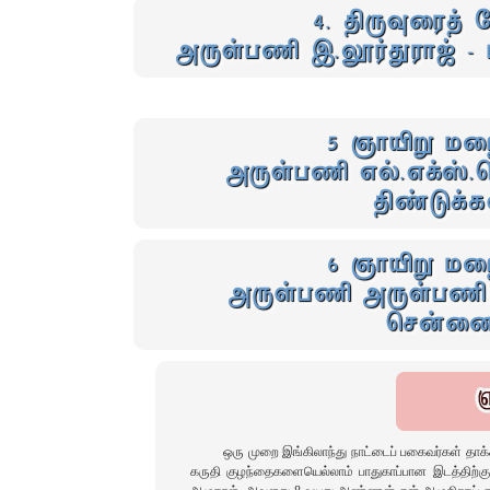
4. திருவுரைத
அருள்பணி இ.லூர்துராஜ் 
5 ஞாயிறு மற
அருள்பணி எல்.எக்ஸ்.
திண்டுக்க
6 ஞாயிறு மற
அருள்பணி அருள்பணி க
சென்ன
ஒரு முறை இங்கிலாந்து நாட்டைப்‌ பகைவர்கள்‌ தாக
கருதி குழந்தைகளையெல்லாம்‌ பாதுகாப்பான இடத்திற்குக்