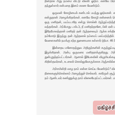
நின்றால்‌ அது நம்மை விட்டு விலகி ஓடும்‌. எனவே 
தந்துள்ளார்‌ என்பதை இனம்‌ காண வேண்டும்‌.
ஒருவன்‌ கோழியைக்‌ கண்டால்‌ பயந்து ஓடுவான்‌. என
என்றுதான்‌ அழைக்கிறார்கள்‌. எனவே கோழி என்னைக்‌ கொத்
ஒரு மனிதன்‌, பயப்படாதே என்று சொல்லி ஆற்றுப்படுத்தி
வந்தார்கள்‌. அப்போது டாக்டர்‌, நீ மனிதர்தானே, பின்‌ ஏன்
இதேபோலத்தான்‌ மனிதர்‌ தன்‌ ஆற்றலையும்‌ ஆக்க சக்தி
நம்மோடு இருந்து தன்‌ ஆற்றலால்‌ நம்மைப்‌ பலப்படுத்தி
வேளைகளில்‌ நமக்கு உற்ற துணையாக உள்ளார்‌ (திபா. 46:1
இன்றைய மனோதத்துவ அறிஞர்களின்‌ கருத்துப்படி ம
இழக்கிறான்‌. அன்பு ஒருவரை மனிதராக்குகிறது. அச
துன்புறுத்தப்பட்டார்கள்‌. ஆனால்‌ இயேசுவின்‌ விழுமியங
கிறிஸ்தவர்கள்‌, உடலைக்‌ கொல்லுவோருக்காக அஞ்சவில்
அச்சமின்றி வாழ நாம்‌ என்ன செய்ய வேண்டும்‌? விவிலி
நிலைகளுக்கெல்லாம்‌ அழைத்துச்‌ செல்வார்‌. காரிருள்‌ சூழ
நம்‌ ஆண்டவர்‌ கண்ணுக்கு நாம்‌ விலையேறப்பட்டவர்கள்‌. 