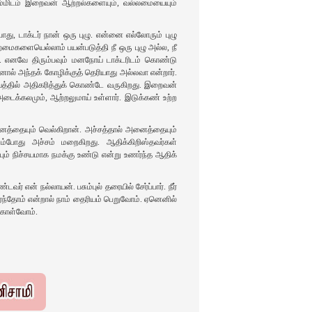
ிடம்‌ இறைவன்‌ ஆற்றல்களையும்‌, வல்லமையையும்‌
ு, டாக்டர்‌ நான்‌ ஒரு புழு. என்னை எல்லோரும்‌ புழு
றமைகளையெல்லாம்‌ பயன்படுத்தி நீ ஒரு புழு அல்ல, நீ
்‌. எனவே திரும்பவும்‌ மனநோய்‌ டாக்டரிடம்‌ கொண்டு
ஆனால்‌ அந்தக்‌ கோழிக்குத்‌ தெரியாது அல்லவா என்றார்‌.
த்தில்‌ அதிகரித்துக்‌ கொண்டே வருகிறது. இறைவன்‌
ைக்கலமும்‌, ஆற்றலுமாய்‌ உள்ளார்‌. இடுக்கண்‌ உற்ற
்தையும்‌ வெல்கிறான்‌. அச்சத்தால்‌ அனைத்தையும்‌
போது அச்சம்‌ மறைகிறது. ஆதிக்கிறிஸ்தவர்கள்‌
பும்‌ நிச்சயமாக நமக்கு உண்டு என்று உணர்ந்த ஆதிக்‌
்‌ நல்லாயன்‌. பசும்புல்‌ தரையில்‌ சேர்ப்பார்‌. நீர்‌
ந்தோம்‌ என்றால்‌ நாம்‌ தைரியம்‌ பெறுவோம்‌. ஏனெனில்‌
 கொள்வோம்‌.