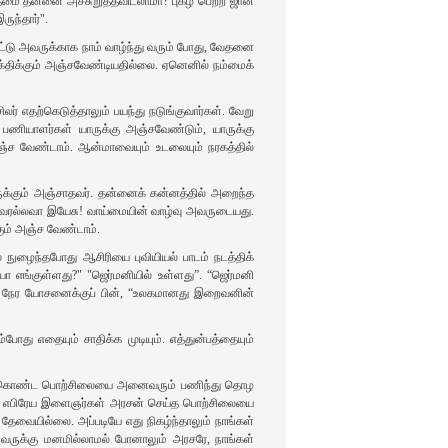
தீமை தன்னை அச்சுறுத்தவிடலாமா? புகழ் பெற்ற ஜான்
ுந்தார்".
ட்டு அவருக்காக நாம் வாழ்ந்து வரும் போது, வேதனை
்திக்கும் அஞ்சவேண்டியதில்லை. ஏனெனில் நம்மைக்
ர் எதற்கெடுத்தாலும் பயந்து நடுங்குவார்கள். வேறு
ம் பணியாளர்கள் யாருக்கு அஞ்சவேண்டும், யாருக்கு
ஞ்ச வேண்டாம். ஆன்மாவையும் உடலையும் நரகத்தில்
வருக்கும் அஞ்சாதவர். தன்னைக் கன்னத்தில் அறைந்த
ேட்டவரல்லவா இயேசு! வாய்மையின் வாழ்வு அவருடையது.
கும் அஞ்ச வேண்டாம்.
ில் நுழைந்தபோது ஆசிரியை புவியியல் பாடம் நடத்திக்
ியா எங்குள்ளது?" "ஜெர்மனியில் உள்ளது”. “ஜெர்மனி
ிறிது நேர யோசனைக்குப் பின், “உலகமானது இறைவனின்
து எதையும் சாதிக்க முடியும். எத்துன்பத்தையும்
அகலமும் கொண்ட பொற்சிலையை அனைவரும் பணிந்து தொழ
ூன்று எபிரேய இளைஞர்கள் அரசன் செய்த பொற்சிலையை
 தேவையில்லை. அப்படியே எது நிகழ்ந்தாலும் நாங்கள்
 அவருக்கு மனமில்லாமல் போனாலும் அரசரே, நாங்கள்