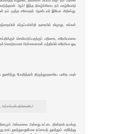
ோசித்த சிறுவன்‌, தங்கச்சி! பயப்படாதே! நம்‌ அரசன்‌
ொடுத்தான்‌. ஆம்‌! இந்த நிகழ்ச்சியை நம்‌ வாழ்வோடு
‌ நம்‌ மூத்த சகோதரர்‌ ஆண்டவர்‌ இயேசு கிறிஸ்து.
்தையின்‌ விருப்பமின்றி தரையில்‌ விழாது. உங்கள்‌
ிக்குச்‌ செவிமடுப்பதற்குப்‌ பதிலாக, எரேமியாவை
ந்தக்‌ கொடுரமான பிரச்சனைகள்‌ மத்தியில்‌ எரேமியா ஓடி
ு துணிந்து போதித்தார்‌ திருத்தூதராகிய புனித பவுல்‌
லை, அச்சமென்பதில்லையே!
 தினமும்‌ அல்வாவை அல்லது லட்டை தின்றால்‌ நமக்கு
ாய்‌ துரத்துவதுபோல நம்மைத்‌ துரத்தும்‌. எதிர்த்து