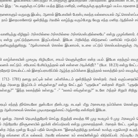
தில்லை. இயேசுவைப் பின்பற்றும் சீடர்களுக்கு இயேசுதானே அளவுகோல். இயேசுவின் சீடன், 
ம் இது : “கடவுளுக்கு மட்டுமே பயந்த இந்த மனிதர், மனிதருக்கு ஒருபோதும் பயப்படாதவராக இர
 வேதனைகளும் வருவது இயல்பு. ஆனால் இயேசுவின் பேரன்பு கலந்த வல்லமையால் ஆட்கொள்ளப்ப
 நாம் இறைமகனோடு ஒன்றித்து அவரில் வாழ்ந்து வரும்போது வேறு எந்த மனித ஆதிக்கச் சக
ானிடிந்து வீழினும் அச்சமில்லை அச்சமில்லை அச்சமென்பதில்லையே" என்று முழங்கினார். சில
சாவு என்று முரட்டுத்தனமாக இருப்பார்கள். இயேசு அறிவித்த விடுதலைப் பணியில் ஈடுபடு
் தெளிவுறுத்துகிறது. "ஆன்மாவைக் கொல்ல இயலாமல், உடலை மட்டும் கொல்பவர்களுக்கு அ
ோலி வாழ்க்கையின் முகமூடி கிழியுமோ, சாயம் வெளுக்குமோ என்ற பயம். இயேசு எதற்கும் எ
னக் காட்டும். சரியாகப் பேசியிருந்தால் ஏன் என்னை அடிக்கிறீர்? " (யோ. 18:23) என்று க
டு செயல்பட்டால் இறைப்பராமரிப்பில் ஆழ்ந்த நம்பிக்கை இருந்தால் உலகத்தில் நாம் எவருக்
.பி. 1712- 1781) தனது நாட்டில் உள்ள பள்ளிக்கூடம் ஒன்றிற்குச் சென்றார். அவர் வகுப்பறைய
ு அவளது இருப்பிடம் எங்குள்ளது? என்று கேட்டதும் “புரூஷியா” என்றாள் சிறுமி. ''புரூஷ
ு உள்ளது?” "இந்த உலகத்தில் உள்ளது.” -” “உலகம் எங்குள்ளது?” உடனே அந்தச் சிறுமி ச
யும் எந்தத் தீச்செயலோ துன்பமோ தீண்டாது. கடவுள் மீது அசையாத நம்பிக்கை கொள்ளும்போ
்று ஆன்மாவைக் கொல்ல முடியாதவனுக்காய் அஞ்சாதே என்கிறார் இயேசு.
ழ்ச்சி ஒன்று. அரசன் நெபுகத்துநேசர் செய்து நிறுத்தி வைத்த 60 முழ உயரமும் 6 முழ 
ும் அந்நேரமே தீச்சூளையில் தூக்கி வீசப்படுவார் என்று முரசறைந்தான். அதைக் கேட்ட ம
என்ற அந்த மூன்று பேரும் பதில் மொழியாக “இதைக்குறித்து நாங்கள் உமக்கு மறுமொழி கூறத்
ன்று எங்களை மீட்க வல்லவர். அவரே எங்களை உம் கையினின்றும் விடுவிப்பார். அப்படியே