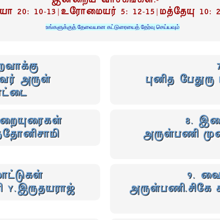
இன்றைய வாசகங்கள்:-
யா 20: 10-13|உரோமையர் 5: 12-15|மத்தேயு 10: 2
உங்களுக்குத் தேவையான கட்டுரையைத் தேர்வு செய்யவும்
ைவாக்கு
ர் அருள்
புனித பேதுரு ப
ட்டை
் மறையுரைகள்
8. இற
ந்தோனிசாமி
அருள்பணி முனை
ட்டுகள்
9. வ
ி Y.இருதயராஜ்
அருள்பணி.சிகே ச