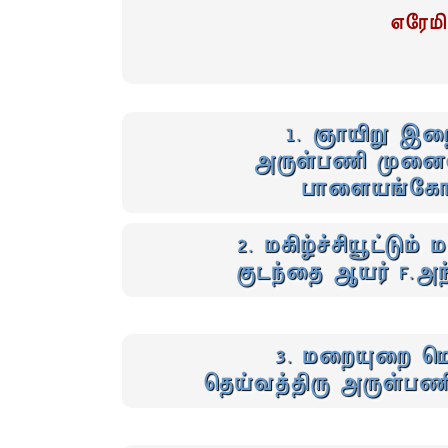
எரேமி
1. ஞாயிறு இற
அருள்பணி முனைவ
பாளையங்கோ
2. மகிழ்ச்சியூட்டும
குடந்தை ஆயர் F.அ
3. மறையுறை மொ
தெய்வத்திரு அருள்பண