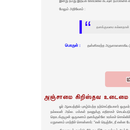
இன்று நமது இதயக்‌ கோயிலில்‌ கடவுள்‌ நம்பிக்கை என
மேலும்‌ அறிவோம்‌ :
தனக்குவமை கல்லாதான்‌ தா
பொருள்‌ :
தன்னிகரற்ற அருளாளனாகிய இறைவ
அஞ்சாமை கிறிஸ்தவ உடைமை
ஓர் ஆலயத்தில் புகழ்பெற்ற நற்செய்தியாளர் ஒருவ
நல்லவன் அல்ல. மக்கள் நலனுக்கு எதிராகச் செயல்படுப
தொடங்குமுன் ஒருகணம் தனக்குள்ளே உரக்கச் சொல்லிக் க
மறுகணம் மாற்றிச் சொன்னார்: “என் நெஞ்சே, நீ என்ன பே