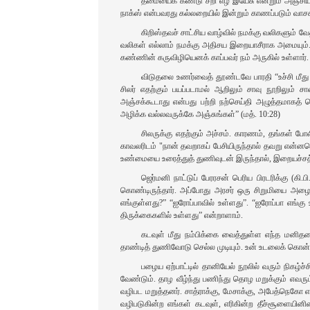
தீமையைக் கண்டு சீறி எழ இயேசு என்றும் அஞ்சிய
நாக்ஸ் என்பவரது கல்லறையில் இன்றும் காணப்படும் வாசக
கிறிஸ்தவச் சாட்சிய வாழ்வில் நமக்கு வலிகளும்
வலிகள் எல்லாம் நமக்கு அதிசய இறையாசீராக அமையும்.
கண்ணின் கருவிழியெனக் காப்பவர் நம் அருகில் உள்ளார்.
விடுதலை உணர்வைத் தூண்டவே பாரதி “உச்சி மீது வ
சிலர் எதற்கும் பயப்படாமல் ஆறிலும் சாவு நூறிலும் 
அஞ்சக்கூடாது என்பது பற்றி நற்செய்தி அழுத்தமாகத
அழிக்க வல்லவருக்கே அஞ்சுங்கள்” (மத். 10:28)
சிலருக்கு எதற்கும் அச்சம். காரணம், தங்கள் ப
காவலரிடம் "நான் தவறாகப் பேசியிருந்தால் தவறு என்னவெ
உண்மையை உரைத்துத் துணிவுடன் இருந்தால், இறையச்சத்தோ
ஜெர்மனி நாட்டுப் பேரரசன் பெரிய பிரடரிக்கு (கி
கொண்டிருந்தார். அப்போது அரசர் ஒரு சிறுமியை அழைத்த
எங்குள்ளது?” “ஐரோப்பாவில் உள்ளது”. “ஐரோப்பா எங்க
திருக்கைகளில் உள்ளது” என்றாளாம்.
கடவுள் மீது நம்பிக்கை வைத்துள்ள எந்த மனிதரை
தாண்டித் துணிவோடு செல்ல முடியும். உன் உடலைக் கொன
பழைய ஏற்பாட்டில் தானியேல் நூலில் வரும் நிக
வேண்டும். தாழ வீழ்ந்து பணிந்து தொழ மறுக்கும் எவர
வழிபட மறுத்தனர். சாத்ராக்கு, மேசாக்கு, அபேத்நெகோ 
வழிபடுகின்ற எங்கள் கடவுள், எரிகின்ற தீச்சூளையினி