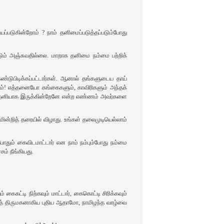
பயப்படுகின்றோம்‌ ? நாம்‌ தனிமைப்படுத்தப்படும்போது
ண்டும்‌ அஞ்சுவதில்லை. மாறாக தனிமை நம்மை பற்றிக்‌
ுபிடிக்கப்பட்டார்கள்‌. ஆனால்‌ தங்களுடைய தாய்‌
‌! எத்தனையோ கங்கைகளும்‌, காவிரிகளும்‌ அந்தக்‌
 நான்‌ தனியாக இருக்கின்றேனே என்ற எண்ணம்‌ அவர்களை
மின்றித்‌ தரையில்‌ விழாது. உங்கள்‌ தலைமுடியெல்லாம்‌
 போதும்‌ கைவிடமாட்டார்‌ என நாம்‌ நம்பும்போது நம்மை
்‌ நீங்கியது.
 கைகட்டி நிற்கவும்‌ மாட்டார்‌, கைகொட்டி சிரிக்கவும்‌
அந்தத்‌ திருமகனாகிய புதிய ஆதாமோ, நாமிழந்த வாழ்வை