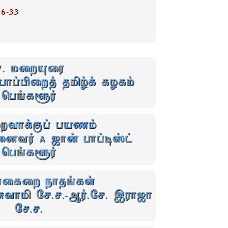
6-33
7. மறையுரை
ாப்பிறைத்‌ தமிழ்க்‌ கழகம்‌
பெங்களூர்
ைவாக்குப் பயணம்
வர் A ஜான் பாப்டிஸ்ட் ‌
பெங்களூர்
ைகைறை நாதங்கள்
ுவாமி சே.ச.-ஆர்.சே. இராஜா
சே.ச.