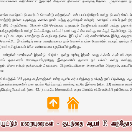
பிரச்சனைகளை எதிர்கொள்ள இரண்டு விதமான நிலைகள்‌ நமக்குத்‌ தேவை. முதலாவதாக நம்ம
வே மனநோய்‌ நிபுணரிடம்‌ கொண்டு வந்தார்கள்‌. ஏன்‌ பயப்படுகிறாய்‌ என்று நிபுணர்‌ கேட்டபோத
தித்‌ தின்ன வருகிறது. எனவே நான்‌ பயந்து ஓடுகிறேன்‌ என்றார்‌. மனநோய்‌ டாக்டர்‌ தன்‌ தி
 வீடு அனுப்பினார்‌. ஆனால்‌ வீடு சென்றவர்‌ மறுபடியும்‌ கோழியைக்‌ கண்டு பயந்து ஓடினார
‌ பயந்து ஓடுகிறாய்‌ என்று' கேட்டபோது, டாக்டர்‌! நான்‌ புழு அல்ல என்பது எனக்குத்‌ தெரிகிறது. 
யையும்‌ சுய அடையாளத்தையும்‌ அறியாத நிலை. இப்படிப்பட்டவர்‌ எண்ணிக்கை இன்று சமுதாய
க்‌ கொண்டே. இருக்கிறார்‌ என்ற மனநிலையை நாம்‌ கொண்டிருக்க வேண்டும்‌. கடவுள்‌ நமக்கு அட
) என்ற திருப்பாடல்‌ இந்த உண்மையை உறுதிப்படுத்துகிறது.
னிதரின்‌ உணர்வுகள்‌ இரண்டு மட்டுமே. ஒன்று அன்பு, இரண்டாவது அச்சம்‌. அன்பால்‌ அனைத
்சம்‌ ஒருவரைக்‌ கோழையாக்குகிறது. இறைவனின்‌ துணை நம்‌ பக்கம்‌ என்று எண்ணும்
்களும்‌, இறை சார்புத்‌ தன்மையும்‌ அவர்களை அஞ்சவிடவில்லை. இறைவனின்‌ ஆற்றலும்‌, பராமரிப்
லை.
யத்தில்‌ 365 முறை அஞ்சாதீர்கள்‌ என்ற ஆண்டவர்‌ வார்த்தை நமக்குத்‌ தரப்பட்டுள்ளது. ஆண்டவர்‌ என
்ந்த பள்ளத்தாக்கில்‌ நான்‌ நடக்க நேர்ந்தாலும்‌ எனக்குப்‌ பயமே இல்லை (திபா. 23) என்பதை உணர்
மதிப்புக்குரியவர்கள்‌ (எசா. 43:4). எனவே இறைவனின்‌ மாறா அன்பில்‌ சந்தேகமின்றி நம்பிக்கை