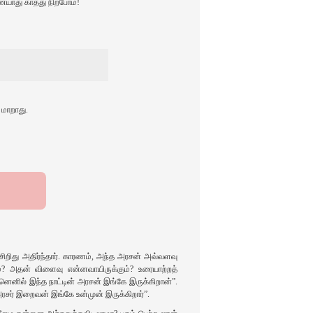
ையாது காத்து நிற்போம்‌!
 மாறாது.
 சிறிது அதிர்ந்தார். காரணம், அந்த அரசன் அவ்வளவு
ும்? அதன் விளைவு என்னவாயிருக்கும்? உரையாற்றத்
னெனில் இந்த நாட்டின் அரசன் இங்கே இருக்கிறான்”.
அரசர் இறைவன் இங்கே உன்முன் இருக்கிறார்”.