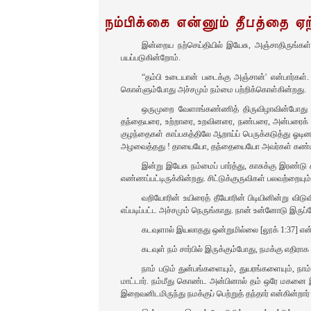
நம்பிக்கை என்னும்‌ தீபத்தை ஏற
இன்றைய நற்செய்தியில்‌ இயேசு, அஞ்சாதிருங்கள்‌ [
பயப்படுகின்றோம்‌.
“தம்பி உடையான்‌ படைக்கு அஞ்சான்‌' என்பார்கள்‌
கொள்ளும்போது அச்சமும்‌ நம்மை பற்றிக்‌கொள்கின்றது.
ஒருமுறை வேளாங்கண்ணித்‌ திருவிழாவின்போது தொ
தந்தையரை, உற்றாரை, உறவினரை, நண்பரை, அன்பரைக்‌ கா
குழந்தைகள்‌ காப்பகத்திலே ஆறாய்ப்‌ பெருக்‌கடுத்து ஓட
அழவைத்தது ! தாயையோ, தந்‌தையையோ அவர்கள்‌ கண்டது
இன்று இயேசு நம்மைப்‌ பார்த்து, காசுக்கு இரண்டு ச
எண்ணப்பட்டிருக்கின்றது. சிட்டுக்குருவிகள்‌ பலவற்றையும்‌
வறியோரின்‌ உயிரைத்‌ தீயோரின்‌ பிடியினின்று விடு
எப்படிப்பட்ட அச்சமும்‌ நெருங்காது. நான்‌ உன்னோடு இரு
கடவுளால்‌ இயலாதது ஒன்றுமில்லை [லூக்‌ 1:37] எ
கடவுள்‌ நம்‌ சார்பில்‌ இருக்கும்போது, நமக்கு எதிராக 
நாம்‌ படும்‌ துன்பங்களையும்‌, துயரங்களையும்‌, நாம
மாட்டார்‌. நம்மீது கொண்ட அன்பினால்‌ தம்‌ ஒரே மகனை 
இறைவனிடமிருந்து நமக்குப்‌ பெற்றுத்‌ தந்தார்‌ என்கின்றார்