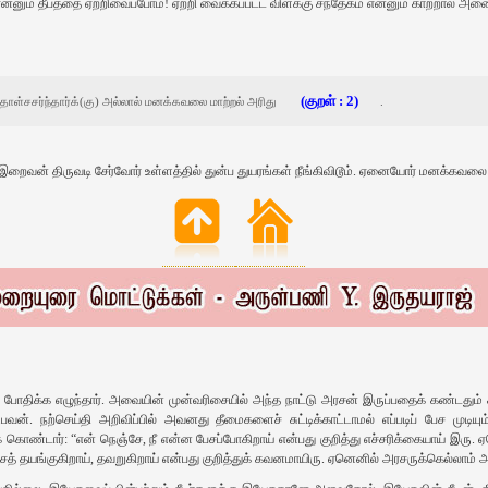
்னும்‌ தீபத்தை ஏற்றிவைப்போம்‌! ஏற்றி வைக்கப்பட்ட விளக்கு சந்தேகம்‌ என்னும்‌ காற்றால்‌ அண
(குறள்‌ : 2)
ள்‌சசர்ந்தார்க்‌(கு) அல்லால்‌ மனக்கவலை மாற்றல்‌ அரிது
.
ன்‌ திருவடி சேர்வோர்‌ உள்ளத்தில்‌ துன்ப துயரங்கள்‌ நீங்கிவிடூம்‌. ஏனையோர்‌ மனக்கவலை
ர் போதிக்க எழுந்தார். அவையின் முன்வரிசையில் அந்த நாட்டு அரசன் இருப்பதைக் கண்டதும்
வன். நற்செய்தி அறிவிப்பில் அவனது தீமைகளைச் சுட்டிக்காட்டாமல் எப்படிப் பேச முடிய
ொண்டார்: “என் நெஞ்சே, நீ என்ன பேசப்போகிறாய் என்பது குறித்து எச்சரிக்கையாய் இரு. ஏ
சத் தயங்குகிறாய், தவறுகிறாய் என்பது குறித்துக் கவனமாயிரு. ஏனெனில் அரசருக்கெல்லாம் 