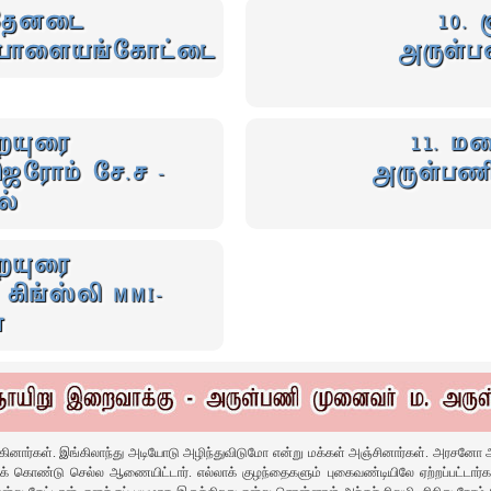
் தேனடை
10. 
- பாளையங்கோட்டை
அருள்ப
ையுரை
11. ம
ஜெரோம் சே.ச -
அருள்பணி
ல்
ையுரை
ிங்ஸ்லி MMI-
ை
்கினார்கள்‌. இங்கிலாந்து அடியோடு அழிந்துவிடுமோ என்று மக்கள்‌ அஞ்சினார்கள்‌. அரசனோ அந்
‌ கொண்டு செல்ல ஆணையிட்டார்‌. எல்லாக்‌ குழந்தைகளும்‌ புகைவண்டியிலே ஏற்றப்பட்டார்கள்‌