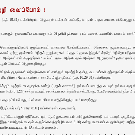
்றி வைப்போம்‌ !
மத்‌ 10:31) என்கின்றார்‌. அஞ்சுதல்‌ என்றால்‌ பயப்படுதல்‌. நாம்‌ சாதாரணமாக எப்‌பொழுது 
. நமக்குத்‌ துணைபுரிய யாராவது நம்‌ அருகிலிருந்தால்‌, நாம்‌ எதைக்‌ கண்டும்‌, யாரைக்‌ க
ண்ணூற்றெட்டு குழந்தைகள்‌ காணாமல்‌ போய்விட்டார்கள்‌. அத்தனை குழந்தைகளும்‌ கண்ட
ண்பதற்கு முன்னால்‌ அந்தக்‌ குழந்தைகள்‌ அழுத அழுகை இருக்கின்றதே! அந்தோ பரிதாபம்
ின! அவர்கள்‌ ஏன்‌ அழுதார்கள்‌? பயப்பட்டதால்‌, அஞ்சியதால்‌ அவர்கள்‌ அழுதார்கள்‌! ஐயோ
ம்‌ அவர்கள்‌ அழுகை நின்றது.
ிட்டுக்‌ குருவிகள்‌ விற்பதில்லையா? எனினும்‌ அவற்றில்‌ ஒன்று கூட உங்கள்‌ தந்தையின்‌ விருப்ப
 விட நீங்கள்‌ மேலானவர்கள்‌. எனவே அஞ்சாதீர்கள்‌ (மத்‌ 10:29-31) என்கின்றார்‌.
விக்கும்‌ ஆற்றல்‌ கடவுளுக்கு உண்டு (முதல்‌ வாசகம்‌]. நம்மைப்‌ படைத்த கடவுள்‌ நம்மை ஒரு
ப்பேன்‌ [விப 3:12௮) என்று கடவுள்‌ சசான்னதை ஏற்றுக்கொண்டபோது, மோசே மனத்திலிருந்த அச்சம
ன்பதை நம்பியபோது, அன்னை மரியா மனத்திலிருந்த பயம்‌ மறைந்தது.
இருப்பவர்‌ யார்‌? (உரோ 8:31) என்கின்றார்‌ பவுலடிகளார்‌.
்‌ எதிர்கொள்ளும்‌ எதிரிகளையும்‌, ஆபத்துக்களையும்‌ பார்த்துக்கொண்டு நம்‌ கடவுள்‌ ஒருபோதும்‌
இந்த உலகிற்குக்‌ கடவுள்‌ அனுப்பிவைத்தார்‌ [யோவா 3:16) என்று யோவான்‌ கூறுகின்றார்‌. 
‌ புனித பவுலடிகளார்‌ [இரண்டாம்‌ வாசகம்‌].