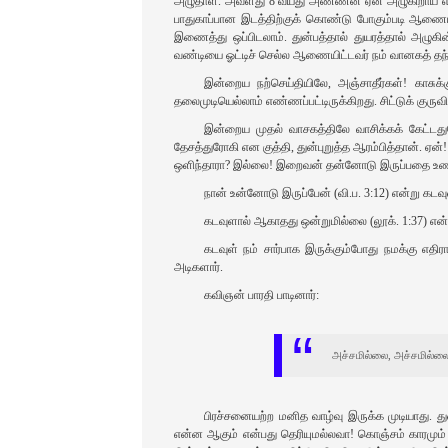
அழுதாள்‌. அவளது 8 வயது அண்ணன்‌ ஏன்‌ அழுகிறாய்‌ என்று
பாதுகாப்பான இடத்திற்குக்‌ கொண்டு போகும்படி ஆணையிட்‌
இணைத்து ஒப்பிடலாம்‌. துன்பத்தால்‌ துயரத்தால்‌ அழு
வண்டியை ஓட்டிச்‌ செல்ல ஆணையிட்டவர்‌ நம்‌ வானகத்‌ த
இன்றைய நற்செய்தியிலே, அஞ்சாதீர்கள்‌! காசுக்கு
தலைமுடியெல்லாம்‌ எண்ணப்பட்டிருக்கிறது. சிட்டுக்‌ குருவி
இன்றைய முதல்‌ வாசகத்திலே வாசிக்கக்‌ கேட்டத
தேசத்துரோகி என குத்தி, துன்புறுத்த ஆரம்பித்தான்‌. ஏன்‌
ஒளிந்தாரா? இல்லை! இறைவன்‌ தன்னோடு இருப்பதை உணர்
நான்‌ உன்னோடு இருப்பேன்‌ (வி.ப. 3:12) என்று கட
கடவுளால்‌ ஆகாதது ஒன்றுமில்லை (லூக்‌. 1:37) என
கடவுள்‌ நம்‌ சார்பாக இருக்கும்போது நமக்கு எதிரா
அடிகளார்‌.
கவிஞன்‌ பாரதி பாடினார்‌:
அச்சமில்லை, அச்சமில்லை
பிரச்சனையற்ற மனித வாழ்வு இருக்க முடியாது. து
என்ன ஆகும்‌ என்பது தெரியுமல்லவா! கொஞ்சம்‌ காரமும்‌ ச