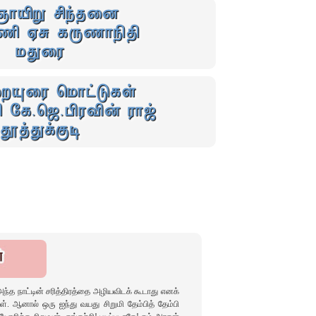
ஞாயிறு சிந்தனை
ணி ஏசு கருணாநிதி
மதுரை
றையுரை மொட்டுகள்
 கே.ஜெ.பிரவின் ராஜ்
தூத்துக்குடி
த நாட்டின்‌ சரித்திரத்தை அழியவிடக்‌ கூடாது எனக்‌
. ஆனால்‌ ஒரு ஐந்து வயது சிறுமி தேம்பித்‌ தேம்பி