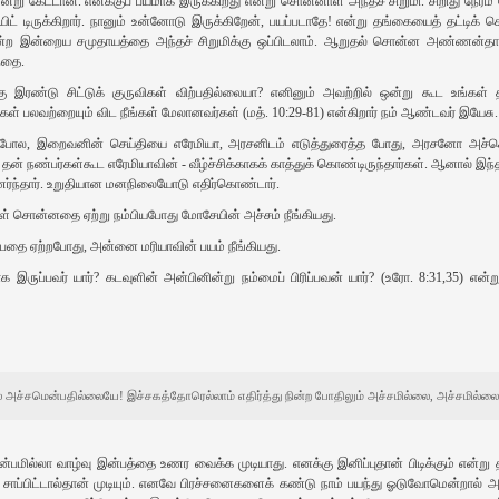
 கேட்டான்‌. எனக்குப்‌ பயமாக இருக்கிறது என்று சொன்னாள்‌ அந்தச்‌ சிறுமி. சிறிது நேரம்‌ ய
 டிருக்கிறார்‌. நானும்‌ உன்னோடு இருக்கிறேன்‌, பயப்படாதே! என்று தங்கையைத்‌ தட்டிக்‌ க
கின்ற இன்றைய சமுதாயத்தை அந்தச்‌ சிறுமிக்கு ஒப்பிடலாம்‌. ஆறுதல்‌ சொன்ன அண்ணன்தான்
ந்தை.
 இரண்டு சிட்டுக்‌ குருவிகள்‌ விற்பதில்லையா? எனினும்‌ அவற்றில்‌ ஒன்று கூட உங்கள்‌ தந
கள்‌ பலவற்றையும்‌ விட நீங்கள்‌ மேலானவர்கள்‌ (மத்‌. 10:29-81) என்கிறார்‌ நம்‌ ஆண்டவர்‌ இயேசு.
ுபோல, இறைவனின்‌ செய்தியை எரேமியா, அரசனிடம்‌ எடுத்துரைத்த போது, அரசனோ அச்செய்த
! தன்‌ நண்பர்கள்கூட எரேமியாவின்‌ - வீழ்ச்சிக்காகக்‌ காத்துக்‌ கொண்டிருந்தார்கள்‌. ஆனால்‌ இ
ந்தார்‌. உறுதியான மனநிலையோடு எதிர்கொண்டார்‌.
வுள்‌ சொன்னதை ஏற்று நம்பியபோது மோசேயின்‌ அச்சம்‌ நீங்கியது.
்பதை ஏற்றபோது, அன்னை மரியாவின்‌ பயம்‌ நீங்கியது.
க இருப்பவர்‌ யார்‌? கடவுளின்‌ அன்பினின்று நம்மைப்‌ பிரிப்பவன்‌ யார்‌? (உரோ. 8:31,35) என்ற
 அச்சமென்பதில்லையே! இச்சகத்தோரெல்லாம்‌ எதிர்த்து நின்ற போதிலும்‌ அச்சமில்லை, அச்சமில்
ன்பமில்லா வாழ்வு இன்பத்தை உணர வைக்க முடியாது. எனக்கு இனிப்புதான்‌ பிடிக்கும்‌ என்று
ாப்பிட்டால்தான்‌ முடியும்‌. எனவே பிரச்சனைகளைக்‌ கண்டு நாம்‌ பயந்து ஓடுவோமென்றால்‌ அது ந