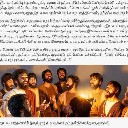
ந்த மண்ணிலிருந்து எங்களுக்கு உணவு அருள்பவர் நீரே! உம்மைப் போற்றுகிறோம்!" என்று கூற
 நேரே பார்த்தார். அந்த கணத்தில் அவர்கள் சட்டென தங்கள் முன் அமர்திருப்பவர் யார்
ரிந்து கொண்டிருந்த இயேசுவை அவர்கள் வியப்போடு பார்த்துகொண்டிருக்கும்போதே, அவர் அந
யடைத்துப்போய், ஒருவரையொருவர் திகைப்போடு பார்த்த்துகொண்டிருந்தார்கள். உள்ளத்தில
ினார்: "உண்மைதான்... உண்மைதான்... அந்த பெண்கள் சொன்னது சரிதான்... இயேசு உயிரோடிருக்கி
ருடைய மனதிலும் ஒரே எண்ணமே மேலோங்கி நின்றது. "உயிர்த்த இயேசுவை கண்டோம்" என்ற ச
ள் பொருட்படுத்தவில்லை. ஆண்டவர் இயேசுவோடு தாங்கள் பயணம் செய்த அதே சாலையில் ஓ
ிலே அவர் நம்மோடு பேசி மறைநூலை விளக்கும்போது நமது உள்ளம் பற்றி எரிவது போல நாம் உணர
 சீடர்கள் தங்கியிருந்த இல்லத்திற்கு ஓடிவந்தார்கள். மூச்சிரைக்க மாடிப்படிகளில் ஏறிவந்
ர்கள். தன்னை கட்டுப்படுத்த முடியாமல் கிளயோப்பா கூச்சலிட்டார்: "அவர் உயிரோடிருக்
ர் தந்தபோது, நாங்கள் அவரைக் கண்டுகொண்டோம்...!"
த்தியபடி உரத்த குரலில் இறைப்புகழ் கூற, அனைவரும் ஒன்றிணைந்து பாடினார்கள்: