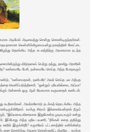
மாக அடிமேல் அடிவைத்து சென்று கொண்டிருந்தார்கள்.
ு முந்தையநாளான வெள்ளிக்கிழமையன்று நகரத்தின் கோட்டை
உயிரிழந்து தொங்கிய அந்த சடலத்திற்கு அவசரமாக நடந்த
ளையிலிருந்து விடுதலைப் பெற்று தந்து, தாவீது அரசரின்
ிற்றே? உண்மையே பேசி, நன்மையே செய்த அந்த போதகரும்
ண்டு, "உண்மைதான், நண்பரே! அவர் செய்த பல அற்புத
தை வெளிப்படுத்தினார். "ஒன்றும் புரியவில்லை, அய்யா!
ுக்குப் பின்னால் ஒரு ஆள் வேகமாக வருவதைக் கண்டார்.
ழ்த்து கூறினார்கள். அவர்களோடு நடக்கத் தொடங்கிய அந்த
்டிருக்கிறோம். உமக்கு சிரமம் இல்லையென்றால் நீரும்
ர், "இவ்வளவு விரைவாக இதுபோன்ற முடிவு வரும் என்று
ார். இப்போது அந்த புதிய பயணி, "நீங்கள் எதை குறித்து
ஊரில் இருக்கிறீர்? எருசலேம் பட்டணத்தில் வசிக்கின்ற
தண்டனை கொடுத்து அவரை கொன்றுவிட்டார்களே... உமக்கு