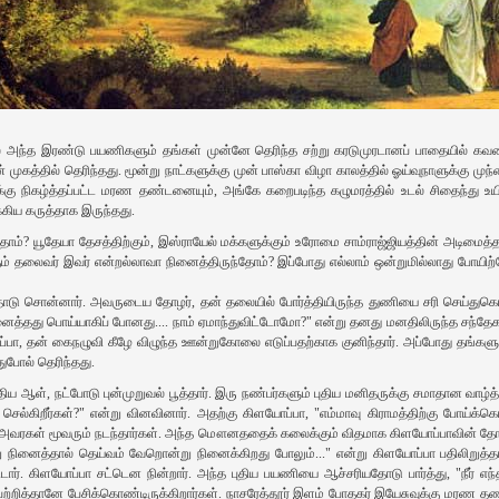
் அந்த இரண்டு பயணிகளும் தங்கள் முன்னே தெரிந்த சற்று கரடுமுரடானப் பாதையில் கவன
 முகத்தில் தெரிந்தது. மூன்று நாட்களுக்கு முன் பாஸ்கா விழா காலத்தில் ஓய்வுநாளுக்க
ுக்கு நிகழ்த்தப்பட்ட மரண தண்டனையும், அங்கே கறைபடிந்த கழுமரத்தில் உடல் சிதைந்து 
ிய கருத்தாக இருந்தது.
ம்? யூதேயா தேசத்திற்கும், இஸ்ராயேல் மக்களுக்கும் உரோமை சாம்ராஜ்ஜியத்தின் அடிமைத்த
ும் தலைவர் இவர் என்றல்லாவா நினைத்திருந்தோம்? இப்போது எல்லாம் ஒன்றுமில்லாது போய
டு சொன்னார். அவருடைய தோழர், தன் தலையில் போர்த்தியிருந்த துணியை சரி செய்துகொ
த்தது பொய்யாகிப் போனது.... நாம் ஏமாந்துவிட்டோமோ?" என்று தனது மனதிலிருந்த சந்தேகத்
ப்பா, தன் கைநழுவி கீழே விழுந்த ஊன்றுகோலை எடுப்பதற்காக குனிந்தார். அப்போது தங்கள
போல் தெரிந்தது.
திய ஆள், நட்போடு புன்முறுவல் பூத்தார். இரு நண்பர்களும் புதிய மனிதருக்கு சமாதான வா
கிறீர்கள்?" என்று வினவினார். அதற்கு கிளயோப்பா, "எம்மாவு கிராமத்திற்கு போய்க்கொண
க அவரகள் மூவரும் நடந்தார்கள். அந்த மௌனததைக் கலைக்கும் விதமாக கிளயோப்பாவின் தோழ
ஒன்று நினைத்தால் தெய்வம் வேறொன்று நினைக்கிறது போலும்..." என்று கிளயோப்பா பதிலிறுத்த
். கிளயோப்பா சட்டென நின்றார். அந்த புதிய பயணியை ஆச்சரியதோடு பார்த்து, "நீர் எந்த 
ற்றித்தானே பேசிக்கொண்டிருக்கிறார்கள். நாசரேத்தூர் இளம் போதகர் இயேசுவுக்கு மரண 