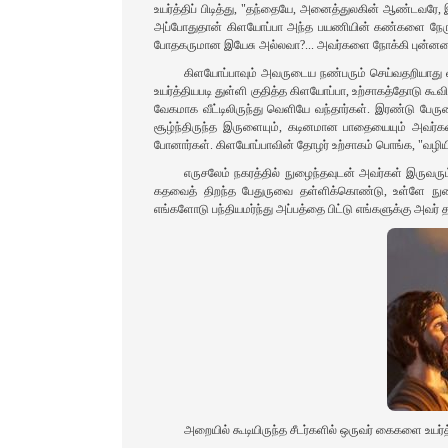
உயர்த்திப் பிடித்து, "தந்தையே, அனைத்துலகின் ஆண்டவரே, இ
அப்போதுதான் கிளயோப்பா அந்த பயணியின் கண்களை நேருக்கு
போதகருமான இயேசு அல்லவா?... அவர்களை நோக்கி புன்னகை பு
கிளயோப்பாவும் அவருடைய நண்பரும் செய்வதறியாது வா
உயர்த்தியபடி துள்ளி குதித்த கிளயோப்பா, உற்சாகத்தோடு கூவ
வேகமாக வீட்டிலிருந்து வெளியே வந்தார்கள். இரண்டு பே
சூழ்ந்திருந்த இருளையும், கடினமான பாதையையும் அவர்க
போனார்கள். கிளயோப்பாவின் தோழர் உற்சாகம் பொங்க, "வழிய
எருசலேம் நகரத்தில் நுழைந்தவுடன் அவர்கள் இருவரும்
கதவைத் திறந்த பேதுருவை தள்ளிக்கொண்டு, உள்ளே நுழைந்தா
எங்களோடு பந்தியமர்ந்து அப்பத்தை பிட்டு எங்களுக்கு அவ
அறையில் கூடியிருந்த சீடர்களில் ஒருவர் கைகளை உயர்