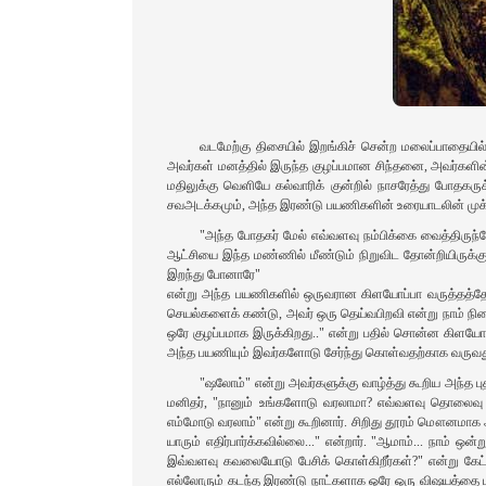
வடமேற்கு திசையில் இறங்கிச் சென்ற மலைப்பாதையில
அவர்கள் மனத்தில் இருந்த குழப்பமான சிந்தனை, அவர்களின்
மதிலுக்கு வெளியே கல்வாரிக் குன்றில் நாசரேத்து போதகர
சவஅடக்கமும், அந்த இரண்டு பயணிகளின் உரையாடலின் முக்க
"அந்த போதகர் மேல் எவ்வளவு நம்பிக்கை வைத்திருந்தோ
ஆட்சியை இந்த மண்ணில் மீண்டும் நிறுவிட தோன்றியிருக்க
இறந்து போனாரே"
என்று அந்த பயணிகளில் ஒருவரான கிளயோப்பா வருத்தத்தோ
செயல்களைக் கண்டு, அவர் ஒரு தெய்வபிறவி என்று நாம் நினை
ஒரே குழப்பமாக இருக்கிறது.." என்று பதில் சொன்ன கிளயோ
அந்த பயணியும் இவர்களோடு சேர்ந்து கொள்வதற்காக வருவது
"ஷலோம்" என்று அவர்களுக்கு வாழ்த்து கூறிய அந்த பு
மனிதர், "நானும் உங்களோடு வரலாமா? எவ்வளவு தொலைவு செல்
எம்மோடு வரலாம்" என்று கூறினார். சிறிது தூரம் மௌனமா
யாரும் எதிர்பார்க்கவில்லை..." என்றார். "ஆமாம்... நாம் 
இவ்வளவு கவலையோடு பேசிக் கொள்கிறீர்கள்?" என்று கேட்டார
எல்லோரும் கடந்த இரண்டு நாட்களாக ஒரே ஒரு விஷயத்தை ப