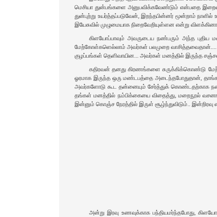
மெசியா துன்பங்களை அனுபவிக்கவேண்டும் என்பதை இறைவாக்க
துன்புற்று உயர்த்தப்படுவேன், இறந்தபின்னர் மூன்றாம் நாளி
இயேசுவில் முழுமையாக நிறைவேறியுள்ளன என்று விளக்கினார
கிளயோப்பாவும் அவருடைய நண்பரும் அந்த புதிய மன
மேற்கோள்களெல்லாம் அவர்கள் பலமுறை வாசித்தவைதான்.... ஆன
குழப்பங்கள் தெளிவாயின... அவர்கள் மனத்தில் இருந்த சஞ்சல
கதிரவன் தனது கிரணங்களை சுருக்கிக்கொண்டு மேற்
ஓரமாக இருந்த ஒரு மண்டபத்தை அடைந்தபோதுதான், தாங்கள் 
அவர்களோடு கூட தன்னையும் சேர்த்துக் கொண்டதற்காக நன்ற
தங்கள் மனத்தில் நம்பிக்கையை விதைத்து, மறைநூல் வசனங்க
இன்னும் கொஞ்ச நேரத்தில் இருள் சூழ்ந்துவிடும்.. இன்றிரவு 
அன்று இரவு உணவுக்காக பந்தியமர்ந்தபோது, கிளயோ