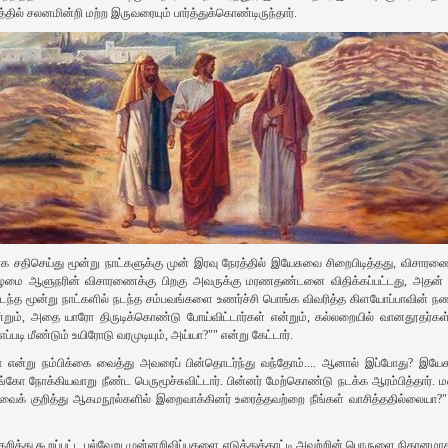
த்தில் சலனமின்றி மற்ற இருவரையும் பார்த்துக்கொண்டிருந்தார்.
க சதிசெய்து மூன்று நாட்களுக்கு முன் இரவு நேரத்தில் இயேசுவை சிறைபிடித்தது, விசார
ழமை ஆளுநரின் விசாரணைக்கு பிறகு அவருக்கு மரணதண்டனை விதிக்கப்பட்டது, அதன் ப
்த மூன்று நாட்களில் நடந்த சம்பவங்களை உணர்ச்சி பொங்க விவரித்த கிளயோப்பாவின் நண்ப
், அதை யாரோ திருடிக்கொண்டு போய்விட்டார்கள் என்றும், கல்லறையில் வானதூதர்கள் இ
ப்படி மீண்டும் உயிரோடு வரமுடியும், அய்யா?"" என்று கேட்டார்.
ா என்று நம்பிக்கை வைத்து அவரைப் பின்தொடர்ந்து வந்தோம்.... ஆனால் இப்போது? இயேச
்கோ நோக்கியவாறு நீண்ட பெருமூச்சுவிட்டார். பின்னர் மேற்கொண்டு நடக்க ஆரம்பித்தார். 
ைக் குறித்து ஆகமநூல்களில் இறைவாக்கினர் உரைத்தவற்றை நீங்கள் வாசித்ததில்லையா?" என
ித்து கூறப்பட்ட பல்வேறு முன்னறிவிப்புகளை எடுத்துக்காட்டி அவற்றின் பொருளை நிதானமாக