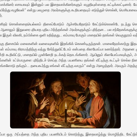
ினர் எசாயாவும் இன்னும் பல இறைவாக்கினர்களும் எழுதியுள்ளதை சுட்டிக்காட்டினார். மே
ல் உயிர்த்து எழுவேன்" என்று பலமுறை அவர்களுக்கு கூறியதையும் எடுத்துச் சொல்லி, மெசியாவ
்.
ிதர் சொன்னதையெல்லாம் திகைப்போடும் ஆச்சரியதோடும் கேட்டுக்கொண்டே நடந்து கொண்டி
ாலும் இதுவரை புரியாத புதிய அர்த்தங்கள் அவர்களுக்குப் புரிந்தன... பல சந்தேகங்களுக்
 இருள் விலகி, நம்பிக்கை ஒளி உதித்தது... எம்மாவு போகும் பாதையில் தாங்கள் வெகுதூரம் வ
கு திசையில் மலைகளின் வளைவுகளில் இறங்கிக் கொண்டிருந்தான். மாலைநேரக்காற்று இதமா
எம்மாவு கிராமத்திற்கு வந்து சேர்ந்துவிட்டோம் என்பதை கிளயோப்பா உணர்ந்தார். அதனை
ி கூறிவிட்டு, பாதையில் முன்னேறி நடக்கத் தொடங்கினார். ஆயினும் கிளயோப்பாவுக்கும்,
ளின் உட்பொருளை புரிந்திடச் செய்த அந்த பயணியை தங்கள் வீட்டிற்கு கூட்டிச் செல்ல நின
எங்களோடு தங்கும்... தயைகூர்ந்து எங்கள் வீட்டிற்கு வாரும்" என்று அழைத்தார். அவரும் அதற்
ப்பா ஒரு அப்பத்தை அந்த புதிய பயணியிடம் கொடுத்து, இறைவாழ்த்து மொழிந்திட கேட்ட