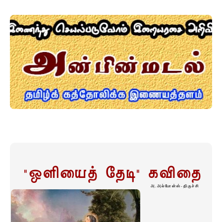
"ஒளியைத் தேடி" கவிதை
அ.அல்போன்ஸ்-திருச்சி