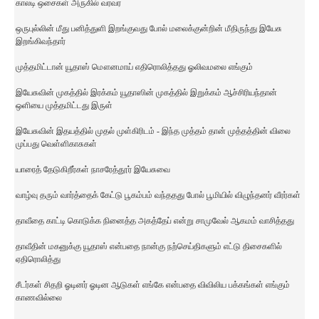
காலடி ஒசைகள் அருகில் வரவர
ஒருபுல்லின் மீது பனித்துளி இறங்குவது போல் மலைக்குன்றின் மீதிருந்து இயேசு
இறங்கிவந்தார்
முத்தமிட்டான் யூதாஸ் மௌனமாய் எதிரொலித்தது ஓலிவமலை எங்கும்
இயேசுவின் முகத்தில் இரக்கம் யூதாஸின் முகத்தில் இறுக்கம் ஆச்சிரியந்தான்
ஒளியை முத்தமிட்டது இருள்
இயேசுவின் இதயத்தில் முதல் முள்கிரிடம் - இந்த முத்தம் தான் முத்தத்தின் விலை
முப்பது வெள்ளிகாசுகள்
யாரைத் தேடுகிறீர்கள் நாசரேத்தூர் இயேசுவை
வாழ்வு தரும் வார்த்தைக் கேட்டு பூகம்பம் வந்ததது போல் பூமியில் விழுந்தனர் வீரர்கள்
தாவீதை காட்டி கொடுக்க நினைத்த அகத்தேப் என்று சாமுவேல் ஆகமம் வாசித்தது
தாவீதின் மகனுக்கு யூதாஸ் என்பதை நான்கு நற்செய்திகளும் எட்டு திசைகளில்
ஏதிரொலித்து
சீடர்கள் சிதறி ஓடினர் ஓடின ஆடுகள் எங்கே என்பதை விவிலிய பக்கங்கள் எங்கும்
காணவில்லை