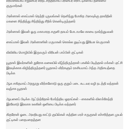
எரிமலையாய் சதுசேயர் எரிநட்சத்திரமாய் பரிசேயர் எரிஈட்டிகளாய் தலைமை
குருமார்கள்
அன்னாஸ் கைப்பாஸ் நெற்றி புருவங்கள் நெளிந்து போகிற அளவுக்கு தாவீதின்
மகனை சிந்தித்து சிந்தித்து சீறிக் கெண்டிருந்தனர்
அன்னாஸ் இவன் ஓரு மகாபாரத சகுனி தாயம் போடாமலே காயை நகர்த்துபவன்
கைப்பாஸ் இவன் அன்னாஸின் மருமகன் கொல்ல துடிப்பது இயேசு பெருமான்
விவிலிய மொழியில் இருவரும் விரியன் பாம்பின் குட்டிகள்
யூதாஸ் இவர்களின் துரோக வலையில் வீழ்ந்திருந்தான் பகலில் பிடித்தால் மக்கள் புரட்சி
இரவுக்காக விழித்திருந்தனர் யூதாசும் வீரர்களும் ரகசியமாய் அந்த அதிசயத்தை
பிடிக்க
ஆக சகிதமாய் அறநூறு வீரர்களோடு ஒரு குறும் படை கூடவர வழி நடத்தி வந்தான்
வஞ்சக யூதாஸ்
ஆயனைப் பிடிக்க ஆட்டுத்தோல் போர்த்திய ஓநாய்கள் - கைகளில் விளக்கேந்தி
இரவோடு இரவாக உலகின் ஒளியை பிடிக்க வந்தனர்
கிதரோன் ஓடை அலறியது காட்டு குயில்கள் கத்தின மரச் சருகுகள் எச்சரித்தன முயல்
குட்டிகள் பதைபதைத்தன