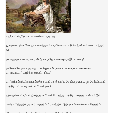
கதரோன் சிற்றோடை சலசலவென ஒடியது
இரவு உணவுக்கு பின் ஓடையைத்தாண்டி ஓலிவமலை ஏறி கெத்சமேனி வனம் வந்தார்
ஏசு
ஏசு சுதந்திரமானவர் எவர் வீட்டு மாடியிலும் அவருக்கு இடம் உண்டு
தனிமையில் தவம் தந்தையுடன் ஜெபம் சீடர்கள் விண்ணரசின் வண்ணக்
கனவுகளுடன் ஆழ்ந்து உறங்கினார்கள்
கண்ணீராய் வியர்வையாய் இரத்தமாய் சொற்களில் சொல்லமுடியாத ஒர் தெய்வீகமாய்
பாத்திரம் விலக பரமனிடம் வேண்டினார்
தந்தையின் விருப்பம் நிகழ்ந்தாக வேண்டும் தந்த பாத்திரம் குடித்தாக வேண்டும்
லாசர் உயிர்த்ததில் குருடர் பார்ததில் ஆலயத்தில் அதிரடியாய் சவுக்கை எடுத்ததில்