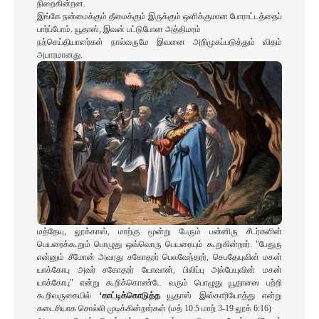
நிறைகின்றன.
இங்கே நன்மைக்கும் தீமைக்கும் இருக்கும் ஒளிக்குமான போராட்டத்தைப்
பார்ப்போம். யூதாஸ், இவன் பட்டுபோன அத்திமரம்
நற்செய்தியாளர்கள் நால்வருமே இவனை அறிமுகப்படுத்தும் விதம்
அபாரமானது.
மத்தேயு, லூக்காஸ், மாற்கு மூன்று பேரும் பன்னிரு சீடர்களின்
பெயரைக்கூறும் பொழுது ஒவ்வொரு பெயரையும் கூறுகின்றார். "பேதுரு
என்னும் சீமோன் அவரது சகோதரர் பெலவேந்தரர், செபதேயுவின் மகன்
யாக்கோபு அவர் சகோதரர் யோவான், பிலிப்பு அல்பேயுவின் மகன்
யாக்கோபு" என்று கூறிக்கொண்டே வரும் பொழுது யூதாஸை பற்றி
கூறிவருகையில்
‘காட்டிக்கொடுத்த
யூதாஸ் இஸ்காரியோத்து என்று
கடைசியாக சொல்லி முடிக்கின்றார்கள் (மத் 10:5 மாற் 3-19 லூக் 6:16)