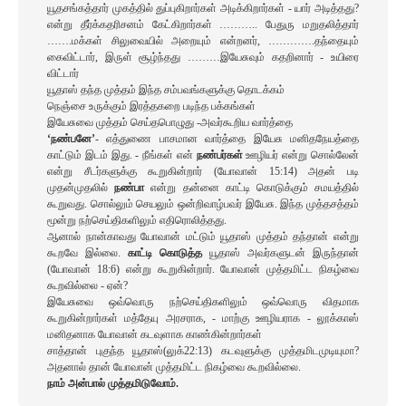
யூதசங்கத்தார் முகத்தில் துப்புகிறார்கள் அடிக்கிறார்கள் - யார் அடித்தது?
என்று தீர்க்கதரிசனம் கேட்கிறார்கள் ……….. பேதுரு மறுதலித்தார்
…….மக்கள் சிலுவையில் அறையும் என்றனர், ………….தந்தையும்
கைவிட்டார், இருள் சூழ்ந்தது ………இயேசுவும் கதறினார் - உயிரை
விட்டார்
யூதாஸ் தந்த முத்தம் இந்த சம்பவங்களுக்கு தொடக்கம்
நெஞ்சை உருக்கும் இரத்தகறை படிந்த பக்கங்கள்
இயேசுவை முத்தம் செய்தபொழுது -அவர்கூறிய வார்த்தை
‘நண்பனே’
- எத்துணை பாசமான வார்த்தை இயேசு மனிதநேயத்தை
காட்டும் இடம் இது. - நீங்கள் என்
நண்பர்கள்
ஊழியர் என்று சொல்லேன்
என்று சீடர்களுக்கு கூறுகின்றார் (யோவான் 15:14) அதன் படி
முதன்முதலில்
நண்பா
என்று தன்னை காட்டி கொடுக்கும் சமயத்தில்
கூறுவது. சொல்லும் செயலும் ஒன்றிவாழ்பவர் இயேசு. இந்த முத்தசத்தம்
மூன்று நற்செய்திகளிலும் எதிரொலித்தது.
ஆனால் நான்காவது யோவான் மட்டும் யூதாஸ் முத்தம் தந்தான் என்று
கூறவே இல்லை.
காட்டி கொடுத்த
யூதாஸ் அவர்களுடன் இருந்தான்
(யோவான் 18:6) என்று கூறுகின்றார். யோவான் முத்தமிட்ட நிகழ்வை
கூறவில்லை - ஏன்?
இயேசுவை ஒவ்வொரு நற்செய்திகளிலும் ஒவ்வொரு விதமாக
கூறுகின்றார்கள் மத்தேயு அரசராக, - மாற்கு ஊழியராக - லூக்காஸ்
மனிதனாக யோவான் கடவுளாக காண்கின்றார்கள்
சாத்தான் புகுந்த யூதாஸ்(லுக்22:13) கடவுளுக்கு முத்தமிடமுடியுமா?
அதனால் தான் யோவான் முத்தமிட்ட நிகழ்வை கூறவில்லை.
நாம் அன்பால் முத்தமிடுவோம்.