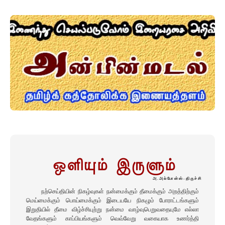
ஒளியும் இருளும்
அ.அல்போன்ஸ்-திருச்சி
நற்செய்தியின் நிகழ்வுகள் நன்மைக்கும் தீமைக்கும் அறத்திற்கும்
மெய்மைக்கும் பொய்மைக்கும் இடையயே நிகழும் போராட்டங்களும்
இறுதியில் தீமை விழ்ச்சியுற்று நன்மை வாழ்வுபெறுவதையுமே எல்லா
வேதங்களும் காப்பியங்களும் வெவ்வேறு வகையாக உணர்த்தி