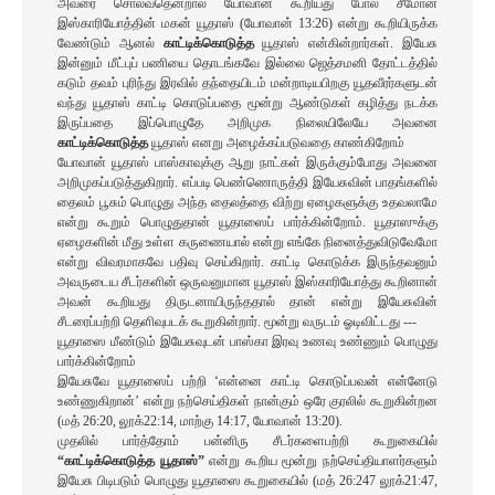
அவரை சொல்வதென்றால் யோவான் கூறியது போல் சீமோன்
இஸ்காரியோத்தின் மகன் யூதாஸ் (யோவான் 13:26) என்று கூறியிருக்க
வேண்டும் ஆனல்
காட்டிக்கொடுத்த
யூதாஸ் என்கின்றார்கள். இயேசு
இன்னும் மீட்புப் பணியை தொடங்கவே இல்லை ஜெத்சமனி தோட்டத்தில்
கடும் தவம் புரிந்து இரவில் தந்தையிடம் மன்றாடியபிறகு யூதவீரர்களுடன்
வந்து யூதாஸ் காட்டி கொடுப்பதை மூன்று ஆண்டுகள் கழித்து நடக்க
இருப்பதை இப்பொழுதே அறிமுக நிலையிலேயே அவனை
காட்டிக்கொடுத்த
யூதாஸ் எனறு அழைக்கப்படுவதை காண்கிறோம்
யோவான் யூதாஸ் பாஸ்காவுக்கு ஆறு நாட்கள் இருக்கும்போது அவனை
அறிமுகப்படுத்துகிறார். எப்படி பெண்ணொருத்தி இயேசுவின் பாதங்களில்
தைலம் பூசும் பொழுது அந்த தைலத்தை விற்று ஏழைகளுக்கு உதவலாமே
என்று கூறும் பொழுதுதான் யூதாஸைப் பார்க்கின்றோம். யூதாஸுக்கு
ஏழைகளின் மீது உள்ள கருணையால் என்று எங்கே நினைத்துவிடுவேமோ
என்று விவரமாகவே பதிவு செய்கிறார். காட்டி கொடுக்க இருந்தவனும்
அவருடைய சீடர்களின் ஒருவனுமான யூதாஸ் இஸ்காரியோத்து கூறினான்
அவன் கூறியது திருடனாயிருந்ததால் தான் என்று இயேசுவின்
சீடரைப்பற்றி தெளிவுபடக் கூறுகின்றார். மூன்று வருடம் ஓடிவிட்டது ---
யூதாஸை மீண்டும் இயேசுவுடன் பாஸ்கா இரவு உணவு உண்ணும் பொழுது
பார்க்கின்றோம்
இயேசுவே யூதாஸைப் பற்றி ‘என்னை காட்டி கொடுப்பவன் என்னேடு
உண்ணுகிறான்’ என்று நற்செய்திகள் நான்கும் ஒரே குரலில் கூறுகின்றன
(மத் 26:20, லூக்22:14, மாற்கு 14:17, யோவான் 13:20).
முதலில் பார்த்தோம் பன்னிரு சீடர்களைபற்றி கூறுகையில்
“காட்டிக்கொடுத்த யூதாஸ்”
என்று கூறிய மூன்று நற்செய்தியாளர்களும்
இயேசு பிடிபடும் பொழுது யூதாஸை கூறுகையில் (மத் 26:247 லூக்21:47,