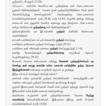
முத்தமிட்டார் (லூக் 15:20)
அப்படிபட்ட அன்பின் வெளிப்படான முத்தத்தை ஏன் அடையாளமாக
யூதாஸ் தேர்தெடுத்தான். “எவரை நான் முத்தமிடுகிறேனோ அவர் தான்
அவரைப்பிடித்து கொள்ளுங்கள்” அவர்களுக்கு அடையாளமாக
சொல்லியிருகின்றான். (மத் 26:48, மாற் 14:43) அருகில் நின்று அல்லது
கையுடன் கை குலுக்கி போன்ற ஏதாவது ஒரு நிகழ்வை அடையாளம்
என்று எடுக்காமல்
முத்தத்தை
ஏன் தேர்தெடுத்தான்?
நற்செய்திகளில் பல இடங்களில்
முத்தம்
அன்பின் சின்னமாக
காண்கிறோம்.
லாபான் யாக்கோப்பை கட்டிக் கொண்டு
முத்தம்
செய்தது,
யாக்கோபு ராகோலை முத்தம் செய்தது, (ஆதி 29:11)
யாக்கோபு தன் சகோதரர் எசாவை
முத்தம்
செய்தது(ஆதி 3.3:4)
தாவீது யோனத்தானும்
முத்தமிடுவதை
சாமுவேல் ஆகமம்
கூறுகிறது(சாமு 20:41)
யோவாப் அமாசா என்பவனை பார்த்து
அவனை முத்தஞ்செய்யும் படி
சென்று தன் வலது கையில் உள்ள வாளால் வயிற்றிலே குத்த அமாசா
இறந்துபோனன்
என்பதை சாமுவேல் ஆகமம் கூறுகிறது.
இந்த சம்பவம் சொல்லும் செய்தி என்ன?
நண்பன் என்ற முறையில் முத்தம் செய்கின்றான் - சாகடித்துவிட்டான்
அன்பை பரிமாறும் முத்தம் கொல்லவும் தயங்காது போலும்
யூதாஸ் இதை தான் செய்தான் அவன் வாய் முத்தம் தந்தது. ஆனால் அது
இயேசுவின் உள்ளத்தில் வாளாக ஊடுருவியது.
தெளிவாக கூறுவான் நான் முத்தமிடுபவனை “அவரை
பிடித்து
காவலோடு
கொண்டுபோங்கள். இயேசுவை இங்கு தான் சீடர்கள்
கைவிடுகிறார்கள் (மாற் 14:44)