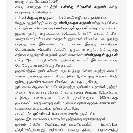
மாற்கு 14:23, யோவான் 13:20)
காட்டி கொடுத்த சமயத்தில்
பன்னிரு சீடர்களின் ஒருவன்
என்று
கூறுவதை படிக்கின்றோம்
ஏன்
பன்னிருவருள் ஒருவன்
என்ற அடைமொழியை தருகின்றார்கள்
பேதுரு மறுதலிக்கும் பொழுது
பன்னிருவருள் ஒருவன்
என்று கூறவில்லை
என்பதும் கவனிக்கதக்கது
பன்னிருவருள் ஒருவன்
என்று கூற காரணம்
யூதாஸ் முன்று வருடங்களாக இயேசுவுடன் உண்டு உறங்கி அவரின்
உபதேச மொழிகள் உவமை கதைகள் புதுமைகள் எல்லாம் கூடவே இருந்து
பார்த்து ஏன் இயேசுவின் பொருளாளராக இருந்து கவனித்துக்
கொண்டவன். இயேசுவின் சீடர்களின் ஒருவனாக இருந்தான் அவருக்கு
எதிராக மாறுகிறான் அதனால் தான் என்னவோ
பன்னிருவருள் ஒருவன்
என்ற அடை மொழியாலேயே நற்செய்தியாளர்கள் இயேசுவை காட்டி
கொடுக்கும் சமயத்தில் கூறுகின்றார்கள்.
யூதசங்கத்தில் தான் கல்வாரி கரு பெற்றது பின்னர் அதற்கு கையும்
காலும் முளைத்து உருவம் பெற்று இதோ இப்பொழுது பேறுகால தேதி
குறித்து யூதாஸின் தலைமையில் தோட்டத்திற்கு வருகின்றது
இயேசுவை சிலுவையில் உயிர் விடுவதற்கு முன்னமே யுதாஸின் முத்தம்
அவனை கொன்று விடுகிறது. அன்பு கருணை கொண்ட இயேசுவோடு
வாழ்ந்தது உண்மைதான். ஆனால் யூதவீரர்களுடன் இயேசுவுக்கு
முடிவைகட்ட வந்த பொழுது தன் முடிவையும் தானே எழுதிக் கொண்டான்.
விசுவாசத்தின் இலட்சியம் முறிந்த இடம் இது.
அவன் தந்த
முத்தம்தான்
இயேசுவை கொன்ற முதல் ஈட்டி.
யூதாஸ் இயேசுவை காட்டி கொடுக்க முத்தத்தை தேர்தெடுத்தான்.
முத்தம் அன்பின் வெளிப்படாகும் ஊதாரிமகன்
திரும்பிவந்தபொழுது ஓடிப்போய் அவனது தந்தை கடடியணைத்து