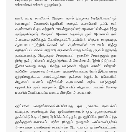
உள்ளவர்கள் உள்ளக் குமுறலோடு.
பணி. எம்.டி. சாலமோன் அவர்கள் தரும் நிகழ்வை சிந்திப்போமா? ஓர்
இளைஞன் கொலைசெய்துவிட்டு இரத்தக் கறையோடு தப்பி, தன்
அண்ணனிடம் ஓடி வந்தான். காவல்துறையினர் அவனைப் பின்தொடர்ந்து
துரத்துகின்றனர். அவர்கள் அவனை நெருங்கு முன் அண்ணன் தன்
ஆடையை தம்பிக்குக் கொடுத்துவிட்டு தம்பியின் இரத்தக் கறைபடிந்த
ஆடையை உடுத்திக் கொண்டான். அண்ணனின் உடையைப் பார்த்து
சந்தேகப்பட்ட காவல் அதிகாரி அவனைக் கைது செய்து முடிவில் தூக்குத்
தண்டனைக்கு அழைத்துச் சென்றார்கள். தூக்கில் தொங்குமுன் தூர
நின்ற தன் தம்பியைப் பார்த்து அண்ணன் சொன்னான், "இனி நீ நீதிமான்,
இனிமேலாவது எனது பரிசுத்த வாழ்வைக் கற்றுக் கொள்” என்றான்.
தம்பியின் குற்றத்தை அண்ணன் ஏற்றுக்கொண்டது போல் இயேசு நமது
குற்றங்களுக்காக பாவங்களுக்காக தன்னை இழந்தார். இயேசுவின்
சிலுவைப் பயணம் வீழ்ச்சியின் அடையாளம் அல்ல. வாழ்வுதரும்
எழுச்சியின் முன் உதாரணம். இயேசுவின் சிலுவைப் பயணம் கோழை
மனதின் வெளிப்பாடல்ல மாறாக வீரத்தின் அடையாளம்.
ஹிட்லரின் கொடுங்கோலாட்சியின்போது ஒரு முகாமில் அடைக்கப்
பட்டிருந்த கைதிகளுள் இரு முதியவர்களையும் ஒரு குழந்தையையும்
தூக்கிலிடும்படி உத்தரவு பிறப்பிக்கப்பட்டிருந்தது. குறிப்பிட்ட நாளில் அந்த
தூக்குதண்டனையைப் பார்க்க (மேலும் தவறுகள் செய்யாமலிருக்க)
அனைத்துக் கைதிகளும் கூடியிருக்க அம் மூவரும் தூக்கலிடப்பட்டனர்.