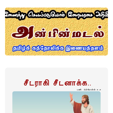
சீடராகி சீடனாக்க..
பணி. அல்போன்ஸ் ச.ச