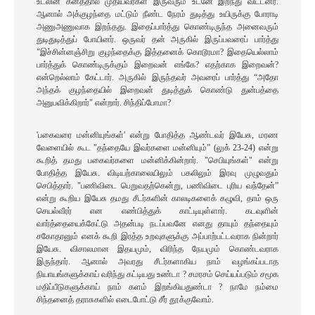
உடலின் கனத்தால் முதியவர்கள் இருவரும் உடனே இறந்து விட்டனர்.
ஆனால் அக்குழந்தை மட்டும் நீண்ட நேரம் துடித்து உயிருக்கு போராடி
அணுஅணுவாக இறந்தது. இதைப்பார்த்து கொண்டிருந்த அனைவரும்
துடிதுடித்துப் போயினர். ஒருவர் தன் அருகில் இருப்பவரைப் பார்த்து
"இச்சின்னஞ்சிறு குழந்தைக்கு இத்தனைக் கொடூரமா? இதையெல்லாம்
பார்த்துக் கொண்டிருக்கும் இறைவன் எங்கே? எதற்காக இறைவன்?
என்றெல்லாம் கேட்டார். அருகில் இருந்தவர் அவரைப் பார்த்து “அதோ
அந்தக் குழந்தையில் இறைவன் துடித்துக் கொண்டு துன்பத்தை
அனுபவிக்கிறார்" என்றார். சிந்திப்போமா?
'பகைவரை மன்னியுங்கள்' என்று போதித்த ஆண்டவர் இயேசு, மரண
வேளையில் கூட "தந்தையே இவர்களை மன்னியும்” (லுக் 23-24) என்று
கூறித் தமது பகைவர்களை மன்னிக்கின்றார். "செபியுங்கள்" என்று
போதித்த இயேசு. விடியற்காலையிலும் பகலிலும் இரவு முழுவதும்
செபித்தார். "பணிவிடை பெறுவதற்கென்று, பணிவிடை புரிய வந்தேன்”
என்று கூறிய இயேசு தமது சீடர்களின் காலடிகளைக் கழுவி, தாம் ஒரு
செயல்வீரர் என எண்பித்துக் காட்டியுள்ளார். கடவுளின்
வார்த்தையைக்கேட்டு அதன்படி நடப்பவனே எனது தாயும் தந்தையும்
சகோதரனும் எனக் கூறி இரத்த உறவுகளுக்கு அப்பாற்பட்டவராக நின்றார்
இயேசு. விசாலமான இதயமும், விரிந்த நேயமும் கொண்டவராக
இருந்தார். ஆனால் அவரது சீடர்களாகிய நாம் வழங்கப்படாத
நியாயங்களுக்காய் வரிந்து கட்டியது உண்டா ? சமரசம் செய்யப்படும் சமூக
மதிப்பீடுகளுக்காய் நாம் களம் இறங்கியதுண்டா ? நாமே நம்மை
சிந்தனைத் தராசுகளில் எடைபோட்டு சீர் தூக்குவோம்.