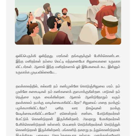
ஒலிப்பெருக்கி ஒலித்தது. மரங்கள் தங்களுக்குள் பேசிக்கொண்டன.
இந்த மனிதர்கள் நம்மை வெட்டி எத்தனையோ சிலுவைகளை உருவாக
விட்டார்கள். ஆனால் இந்த மனிதர்களால் ஓர் இயேசுவைக் கூட இன்னும்
உருவாக்க முடியவில்லையே...
தவக்காலத்தில், கல்வாரி நம் கண்முன்னே கொடுஞ்சிலுவை மரம். நம்
முன்னே கசையடிகள் நம் கண்களைக் குளமாக்குகின்றன. பாடுகள் நம்
நெஞ்சை உருக வைக்கின்றன. ஆனால் ஆண்டுதோறும் வரும்
தவக்காலம் நமக்கு வாடிக்கையாகிவிட்டதோ? சிலுவைப் பாதை நமக்குப்
பழக்கமாகிவிட்டதோ? புனித வார நிகழ்வுகள் நமக்கு
வேடிக்கையாகிவிட்டனவோ? ஏனென்றால் சண்டை போடுகிறவர்கள்
போட்டுக் கொண்டுதான் இருக்கின்றனர். அவதாறு பேசுகிறவர்கள்
பேசிக்கொண்டுதான் உள்ளனர். பெயரைக் கெடுக்கிறவர்கள் கெடுத்துக்
கொண்டுதான் இருக்கின்றனர். பங்காளித் தகராறு நடந்துகொண்டுதான்
இருக்கிறது. பகைமை தொடர்கதையாக உள்ளது. மனத்தாங்கலோடு