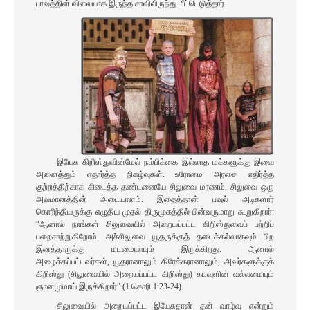
பாவத்தின் விலையாக இருந்த சாவிலிருந்து மீட்டெடுத்தார்.
இயேசு கிறிஸ்துவின்மேல் நம்பிக்கை இல்லாத மக்களுக்கு இவை
அனைத்தும் எதார்த்த நிகழ்வுகள். உரோமை அரசை எதிர்த்த
குற்றத்திற்காக கிடைத்த தண்டனையே சிலுவை மரணம். சிலுவை ஒரு
அவமானத்தின் அடையாளம். இதைத்தான் பவுல் அடிகளார்
கொரிந்தியருக்கு எழுதிய முதல் திருமுகத்தில் பின்வருமாறு கூறுகிறார்:
“ஆனால் நாங்கள் சிலுவையில் அறையப்பட்ட கிறிஸ்துவைப் பற்றிப்
பறைசாற்றுகிறோம். அச்சிலுவை யூதருக்குத் தடைக்கல்லாகவும் பிற
இனத்தாருக்கு மடமையாயும் இருக்கிறது. ஆனால்
அழைக்கப்பட்டவர்கள், யூதரானாலும் கிரேக்கரானாலும், அவர்களுக்குக்
கிறிஸ்து (சிலுவையில் அறையப்பட்ட கிறிஸ்து) கடவுளின் வல்லமையும்
ஞானமுமாய் இருக்கிறார்” (1 கொரி 1:23-24).
சிலுவையில் அறையப்பட்ட இயேசுதான் தன் வாழ்வு என்றும்