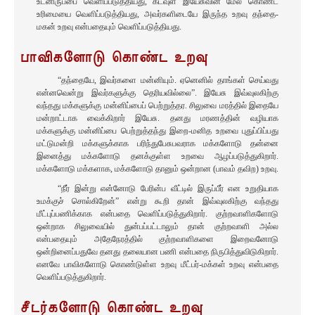
உடனிருப்பை வெளிப்படுத்தியது, கடவுள் இயேசுவின் மேல் கொண்ட
உரிமையை வெளிப்படுத்தியது, அவர்களிடையே இருந்த உறவு தந்தை-
மகன் உறவு என்பதையும் வெளிப்படுத்தியது.
பாவிகளோடு கொண்ட உறவு
“தந்தையே, இவர்களை மன்னியும். ஏனெனில் தாங்கள் செய்வது
என்னவென்று இவர்களுக்கு தெரியவில்லை”. இயேசு இவ்வுலகிற்கு
வந்தது மக்களுக்கு மன்னிப்பைப் பெற்றுத்தர. சிலுவை மரத்தில் இதையே
மன்றாட்டாக வைக்கிறார் இயேசு. தனது மரணத்தின் வழியாக
மக்களுக்கு மன்னிப்பை பெற்றுத்தந்து இறை-மனித உறவை புதுப்பிப்பது
மட்டுமன்றி மக்களுக்காக பரிந்துபேசுபவராக மக்களோடு தன்னை
இனைத்து மக்களோடு தனக்குள்ள உறவை ஆழப்படுத்துகிறார்.
மக்களோடு மக்களாக, மக்களோடு தானும் ஒன்றான (பாவம் தவிற) உறவு.
“நீர் இன்று என்னோடு பேரின்ப வீட்டில் இருப்பீர் என உறுதியாக
உமக்குச் சொல்கிறேன்” என்று கூறி தான் இவ்வுலகிற்கு வந்தது
மீட்புப்பணிக்காக என்பதை வெளிப்படுத்துகிறார். குற்றவாளிகளோடு
ஒன்றாக சிலுவையில் துன்பப்பட்டாலும் தான் குற்றவாளி அல்ல
என்பதையும் அதேநேரத்தில் குற்றவாளிகளை இறைவனோடு
ஒன்றினைப்பதுவே தனது தலையான பணி என்பதை நிருபித்துவிடுகிறார்.
எனவே பாவிகளோடு கொண்டுள்ள உறவு மீட்பர்-மக்கள் உறவு என்பதை
வெளிப்படுத்துகிறார்.
சீடர்களோடு கொண்ட உறவு