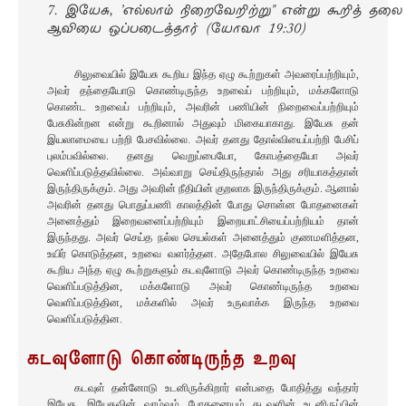
7. இயேசு, 'எல்லாம் நிறைவேறிற்று" என்று கூறித் தலை 
ஆவியை ஒப்படைத்தார் (யோவா 19:30)

சிலுவையில் இயேசு கூறிய இந்த ஏழு கூற்றுகள் அவரைப்பற்றியும்,
அவர் தந்தையோடு கொண்டிருந்த உறவைப் பற்றியும், மக்களோடு
கொண்ட உறவைப் பற்றியும், அவரின் பணியின் நிறைவைப்பற்றியும்
பேசுகின்றன என்று கூறினால் அதுவும் மிகையாகாது. இயேசு தன்
இயலாமையை பற்றி பேசவில்லை. அவர் தனது தோல்வியைப்பற்றி பேசிப்
புலம்பவில்லை. தனது வெறுப்பையோ, கோபத்தையோ அவர்
வெளிப்படுத்தவில்லை. அவ்வாறு செய்திருந்தால் அது சரியாகத்தான்
இருந்திருக்கும். அது அவரின் நீதியின் குறலாக இருந்திருக்கும். ஆனால்
அவரின் தனது பொதுப்பணி காலத்தின் போது சொன்ன போதனைகள்
அனைத்தும் இறைவனைப்பற்றியும் இறையாட்சியைப்பற்றியம் தான்
இருந்தது. அவர் செய்த நல்ல செயல்கள் அனைத்தும் குணமளித்தன,
உயிர் கொடுத்தன, உறவை வளர்த்தன. அதேபோல சிலுவையில் இயேசு
கூறிய அந்த ஏழு கூற்றுகளும் கடவுளோடு அவர் கொண்டிருந்த உறவை
வெளிப்படுத்தின, மக்களோடு அவர் கொண்டிருந்த உறவை
வெளிப்படுத்தின, மக்களில் அவர் உருவாக்க இருந்த உறவை
வெளிப்படுத்தின.
கடவுளோடு கொண்டிருந்த உறவு
கடவுள் தன்னோடு உடனிருக்கிறார் என்பதை போதித்து வந்தார்
இயேசு. இயேசுவின் வாழ்வும் போதனையும் கடவுளின் உடனிருப்பின்