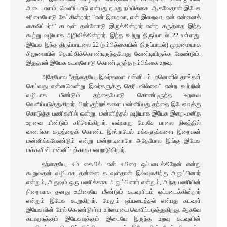
அடையாளம், வெளிப்பாடு என்பது நமது நம்பிக்கை. ஆகவேதான் இயேசு
உரிமையோடு கேட்கின்றார்: “என் இறைவா, என் இறைவா, ஏன் என்னைக்
கைவிட்டீர்?” கடவுள் தன்னோடு இருக்கின்றார் என்ற கருத்தை இந்த
கூற்று வழியாக அறிவிக்கின்றார். இந்த கூற்று திருப்பாடல் 22 உள்ளது.
இயேசு இந்த திருப்பாடலை 22 (நம்பிக்கையின் திருப்பாடல்) முழுமையாக
சிலுவையில் தொங்கிக்கொண்டிருந்தபோது வேண்டியிருக்க வேண்டும்.
இதுதான் இயேசு கடவுளோடு கொண்டிருந்த நம்பிக்கை உறவு.
அதேபோல “தந்தையே, இவர்களை மன்னியும். ஏனெனில் தாங்கள்
செய்வது என்னவென்று இவர்களுக்கு தெரியவில்லை” என்ற கூற்றின்
வழியாக மீண்டும் தந்தையோடு கொண்டிருந்த உறவை
வெளிப்படுத்துகிறார். பிறர் குற்றங்களை மன்னிப்பது தந்தை இயேசுவுக்கு
கொடுத்த பணிகளில் ஒன்று. மன்னித்தல் வழியாக இயேசு இறை-மனித
உறவை மீண்டும் சரிசெய்கிறார். எவ்வாறு மோசே பாலை நிலத்தில்
வணங்கா கழுத்தைக் கொண்ட இஸ்ராயேல் மக்களுக்களை இறைவன்
மன்னிக்கவேண்டும் என்று மன்றாடினாரோ அதேபோல இங்கு இயேசு
மக்களின் மன்னிப்புக்காக மனறாடுகிறார்.
தந்தையே, உம் கையில் என் உயிரை ஒப்படைக்கிறேன் என்று
கூறுவதன் வழியாக தன்னை கடவுள்தான் இவ்வுலகிற்கு அனுப்பினார்
என்றும், அதுவும் ஒரு பணிக்காக அனுப்பினார் என்றும், அந்த பணியின்
நிறைவாக தனது உயிரையே மீண்டும் கடவுளிடம் ஒப்படைக்கின்றார்
என்றும் இயேசு கூறுகிறார். மேலும் ஒப்படைத்தல் என்பது கடவுள்
இயேசுவின் மேல் கொண்டுள்ள உரிமையை வெளிப்படுத்துகிறது. ஆகவே
கடவுளுக்கும் இயேசுவுக்கும் இடையே இருந்த உறவு கடவுளின்