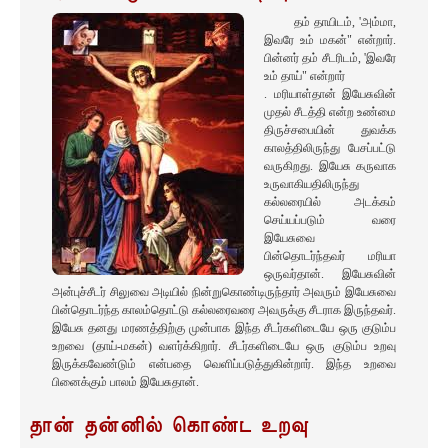
தம் தாயிடம், 'அம்மா,
இவரே உம் மகன்" என்றார்.
பின்னர் தம் சீடரிடம், 'இவரே
உம் தாய்" என்றார்
. மரியாள்தான் இயேசுவின்
முதல் சீடத்தி என்ற உண்மை
திருச்சபையின் துவக்க
காலத்திலிருந்து பேசப்பட்டு
வருகிறது. இயேசு கருவாக
உருவாகியதிலிருந்து
கல்லரையில் அடக்கம்
செய்யப்படும் வரை
இயேசுவை
பின்தொடர்ந்தவர் மரியா
ஒருவர்தான். இயேசுவின்
அன்புச்சீடர் சிலுவை அடியில் நின்றுகொண்டிருந்தார் அவரும் இயேசுவை
பின்தொடர்ந்த காலம்தொட்டு கல்லரைவரை அவருக்கு சீடராக இருந்தவர்.
இயேசு தனது மரணத்திற்கு முன்பாக இந்த சீடர்களிடையே ஒரு குடும்ப
உறவை (தாய்-மகன்) வளர்க்கிறார். சீடர்களிடையே ஒரு குடும்ப உறவு
இருக்கவேண்டும் என்பதை வெளிப்படுத்துகின்றார். இந்த உறவை
பினைக்கும் பாலம் இயேசுதான்.
தான் தன்னில் கொண்ட உறவு