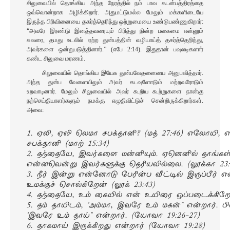
சிலுவையில் தொங்கிய அந்த நேரத்தில் நம் பாவ கடன்பத்திரத்தை
ஒவ்வொன்றாக அழிக்கிறார். அதுமட்டுமல்ல மேலும் மக்களிடையே
இருந்த பிரிவினையை தகர்த்தெரிந்து ஒற்றுமையை உண்டுபண்ணுகிறார்:
“அவரே இரண்டு இனத்தவரையும் பிரித்து நின்ற பகைமை என்னும்
சுவரை, தமது உடலில் ஏற்ற துன்பத்தின் வழியாய்த் தகர்த்தெறிந்து,
அவர்களை ஒன்றுபடுத்தினார்.” (எபே 2:14). இதுதான் பவுலடிகளார்
கண்ட சிலுவை மரணம்.
சிலுவையில் தொங்கிய இயேசு துன்பவேதனையை அனுபவித்தார்.
அந்த துன்ப வேளையிலும் அவர் கடவுளோடும் மற்றவரோடும்
உறவாடினார். மேலும் சிலுவையில் அவர் கூறிய கூற்றுகளை நான்கு
நற்செய்தியாளர்களும் நமக்கு எழுதிவிட்டுச் சென்றிருக்கிறார்கள்.
அவை:
1. ஏலி, ஏலி லெமா சபக்தானி? (மத் 27:46) எலோயி
சபக்தானி (மாற் 15:34)

2. தந்தையே, இவர்களை மன்னியும். ஏனெனில் தாங்கள
என்னவென்று இவர்களுக்கு தெரியவில்லை. (லூக்கா 23:3
3. நீர் இன்று என்னோடு பேரின்ப வீட்டில் இருப்பீர்
உமக்குச் சொல்கிறேன் (லூக் 23:43)

4. தந்தையே, உம் கையில் என் உயிரை ஒப்படைக்கிறேன்
5. தம் தாயிடம், 'அம்மா, இவரே உம் மகன்" என்றார். பின
'இவரே உம் தாய்" என்றார். (யோவா 19:26-27)

6. தாகமாய் இருக்கிறது என்றார் (யோவா 19:28)
