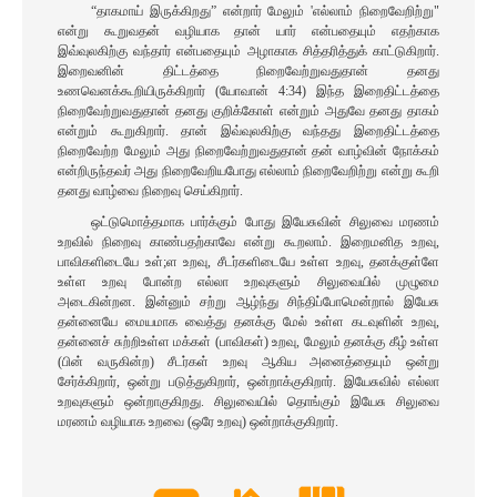
“தாகமாய் இருக்கிறது” என்றார் மேலும் 'எல்லாம் நிறைவேறிற்று"
என்று கூறுவதன் வழியாக தான் யார் என்பதையும் எதற்காக
இவ்வுலகிற்கு வந்தார் என்பதையும் அழாகாக சித்தரித்துக் காட்டுகிறார்.
இறைவனின் திட்டத்தை நிறைவேற்றுவதுதான் தனது
உணவெனக்கூறியிருக்கிறார் (யோவான் 4:34) இந்த இறைதிட்டத்தை
நிறைவேற்றுவதுதான் தனது குறிக்கோள் என்றும் அதுவே தனது தாகம்
என்றும் கூறுகிறார். தான் இவ்வுலகிற்கு வந்தது இறைதிட்டத்தை
நிறைவேற்ற மேலும் அது நிறைவேற்றுவதுதான் தன் வாழ்வின் நோக்கம்
என்றிருந்தவர் அது நிறைவேறியபோது எல்லாம் நிறைவேறிற்று என்று கூறி
தனது வாழ்வை நிறைவு செய்கிறார்.
ஒட்டுமொத்தமாக பார்க்கும் போது இயேசுவின் சிலுவை மரணம்
உறவில் நிறைவு காண்பதற்காவே என்று கூறலாம். இறைமனித உறவு,
பாவிகளிடையே உள்;ள உறவு, சீடர்களிடையே உள்ள உறவு, தனக்குள்ளே
உள்ள உறவு போன்ற எல்லா உறவுகளும் சிலுவையில் முழுமை
அடைகின்றன. இன்னும் சற்று ஆழ்ந்து சிந்திப்போமென்றால் இயேசு
தன்னையே மையமாக வைத்து தனக்கு மேல் உள்ள கடவுளின் உறவு,
தன்னைச் சுற்றிஉள்ள மக்கள் (பாவிகள்) உறவு, மேலும் தனக்கு கீழ் உள்ள
(பின் வருகின்ற) சீடர்கள் உறவு ஆகிய அனைத்தையும் ஒன்று
சேர்க்கிறார், ஒன்று படுத்துகிறார், ஒன்றாக்குகிறார். இயேசுவில் எல்லா
உறவுகளும் ஒன்றாகுகிறது. சிலுவையில் தொங்கும் இயேசு சிலுவை
மரணம் வழியாக உறவை (ஒரே உறவு) ஒன்றாக்குகிறார்.