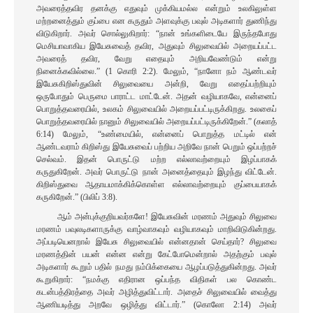
அவரைத்தவிர தனக்கு எதுவும் முக்கியமல்ல என்றும் உலகிலுள்ள
மற்றனைத்தும் குப்பை என கருதும் அளவுக்கு பவுல் அடிகளார் துணிந்து
விடுகிறார். அவர் சொல்லுகிறார்: “நான் உங்களிடையே இருந்தபோது
மெசியாவாகிய இயேசுவைத் தவிர, அதுவும் சிலுவையில் அறையப்பட்ட
அவரைத் தவிர, வேறு எதையும் அறியவேண்டும் என்று
நினைக்கவில்லை.” (1 கொரி 2:2). மேலும், “நானோ நம் ஆண்டவர்
இயேசுகிறிஸ்துவின் சிலுவையை அன்றி, வேறு எதைப்பற்றியும்
ஒருபோதும் பெருமை பாராட்ட மாட்டேன். அதன் வழியாகவே, என்னைப்
பொறுத்தவரையில், உலகம் சிலுவையில் அறையப்பட்டிருக்கிறது. உலகைப்
பொறுத்தவரையில் நானும் சிலுவையில் அறையப்பட்டிருக்கிறேன்.” (கலாத்
6:14) மேலும், “உண்மையில், என்னைப் பொறுத்த மட்டில் என்
ஆண்டவராம் கிறிஸ்து இயேசுவைப் பற்றிய அறிவே நான் பெறும் ஒப்பற்றச்
செல்வம். இதன் பொருட்டு மற்ற எல்லாவற்றையும் இழப்பாகக்
கருதுகிறேன். அவர் பொருட்டு நான் அனைத்தையும் இழந்து விட்டேன்.
கிறிஸ்துவை ஆதாயமாக்கிக்கொள்ள எல்லாவற்றையும் குப்பையாகக்
கருகிறேன்.” (பிலிப் 3:8).
ஆம் அன்புக்குறியவர்களே! இயேசுவின் மரணம் அதுவும் சிலுவை
மரணம் பவுலடிகளாருக்கு வாழ்வாகவும் வழியாகவும் மாறிவிடுகின்றது.
அப்படியெனறால் இயேசு சிலுவையில் என்னதான் செய்தார்? சிலுவை
மரணத்தின் பயன் என்ன என்று கேட்போமென்றால் அதற்கும் பவுல்
அடிகளார் கூறும் பதில் நமது நம்பிக்கையை ஆழப்படுத்துகின்றது. அவர்
கூறுகிறார்: “நமக்கு எதிரான ஒப்பந்த விதிகள் பல கொண்ட
கடன்பத்திரத்தை அவர் அழித்துவிட்டார். அதைச் சிலுவையில் வைத்து
ஆணியடித்து அறவே ஒழித்து விட்டார்.” (கொலோ 2:14) அவர்