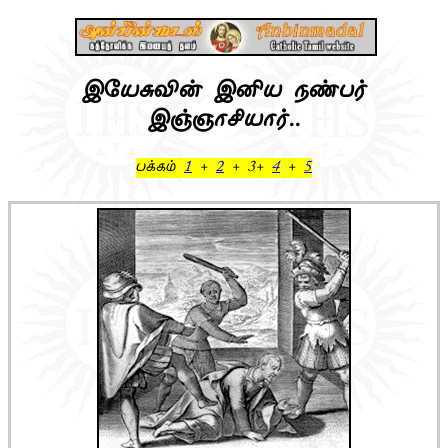
இயேசுவின் இனிய நண்பர்
இஞ்ஞாசியார்..
பக்கம்
1
+
2
+ 3+
4
+
5