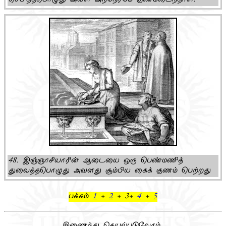
செபித்தபொழுது அவள் அந்நேரமே குணமடைந்தாள்.
48. இஞ்ஞாசியாரின் ஆடையை ஒரு பெண்மணித்
துவைத்தபொழுது அவளது சூம்பிய கைக் குணம் பெற்றது
பக்கம்
1
+
2
+ 3+
4
+
5